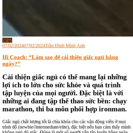
TIPS
07/02/2024
07/02/2024
Trần Đình Minh Anh
Hi Coach: “Làm sao để cải thiện giấc ngủ hằng
ngày?”
Cải thiện giấc ngủ có thể mang lại những
lợi ích to lớn cho sức khỏe và quá trình
tập luyện của mọi người. Đặc biệt là với
những ai đang tập thể thao sức bền: chạy
marathon, thi ba môn phối hợp ironman.
Giấc ngủ chất lượng tốt là chìa khóa cho các vận động viên ở mọi
trình độ (newbie//intermediate/elite), đặc biệt nếu bạn cảm thấy mình
không ngủ đủ giấc. Đúng là một số người vẫn tập luyện hằng ngày