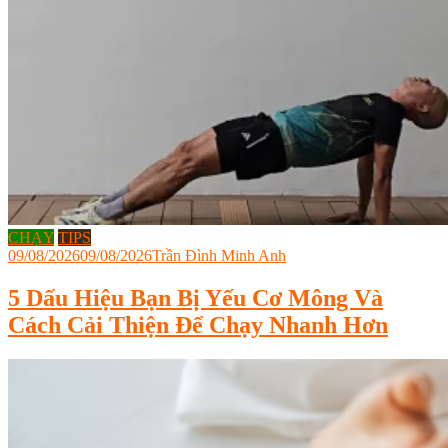
CHẠY
TIPS
09/08/2026
09/08/2026
Trần Đình Minh Anh
5 Dấu Hiệu Bạn Bị Yếu Cơ Mông Và
Cách Cải Thiện Để Chạy Nhanh Hơn
Tagged
6D
Triathlon
,
cải
thiện