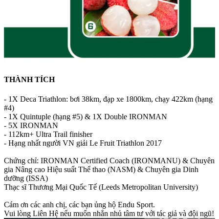
THÀNH TÍCH
- 1X Deca Triathlon: bơi 38km, đạp xe 1800km, chạy 422km (hạng
#4)
- 1X Quintuple (hạng #5) & 1X Double IRONMAN
- 5X IRONMAN
- 112km+ Ultra Trail finisher
- Hạng nhất người VN giải Le Fruit Triathlon 2017
Chứng chỉ: IRONMAN Certified Coach (IRONMANU) & Chuyên
gia Nâng cao Hiệu suất Thể thao (NASM) & Chuyên gia Dinh
dưỡng (ISSA)
Thạc sĩ Thương Mại Quốc Tế (Leeds Metropolitan University)
Cám ơn các anh chị, các bạn ủng hộ Endu Sport.
Vui lòng Liên Hệ nếu muốn nhắn nhủ tâm tư với tác giả và đội ngũ!