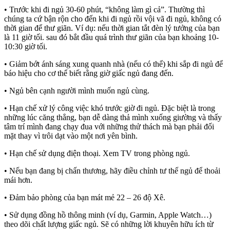
• Trước khi đi ngủ 30-60 phút, “không làm gì cả”. Thường thì
chúng ta cứ bận rộn cho đến khi đi ngủ rồi vội vã đi ngủ, không có
thời gian để thư giãn. Ví dụ: nếu thời gian tắt đèn lý tưởng của bạn
là 11 giờ tối. sau đó bắt đầu quá trình thư giãn của bạn khoảng 10-
10:30 giờ tối.
• Giảm bớt ánh sáng xung quanh nhà (nếu có thể) khi sắp đi ngủ để
báo hiệu cho cơ thể biết rằng giờ giấc ngủ đang đến.
• Ngủ bên cạnh người mình muốn ngủ cùng.
• Hạn chế xử lý công việc khó trước giờ đi ngủ. Đặc biệt là trong
những lúc căng thẳng, bạn dễ dàng thả mình xuống giường và thấy
tâm trí mình đang chạy đua với những thử thách mà bạn phải đối
mặt thay vì trôi dạt vào một nơi yên bình.
• Hạn chế sử dụng điện thoại. Xem TV trong phòng ngủ.
• Nếu bạn đang bị chấn thương, hãy điều chỉnh tư thế ngủ để thoải
mái hơn.
• Đảm bảo phòng của bạn mát mẻ 22 – 26 độ Xê.
• Sử dụng đồng hồ thông minh (ví dụ, Garmin, Apple Watch…)
theo dõi chất lượng giấc ngủ. Sẽ có những lời khuyên hữu ích từ