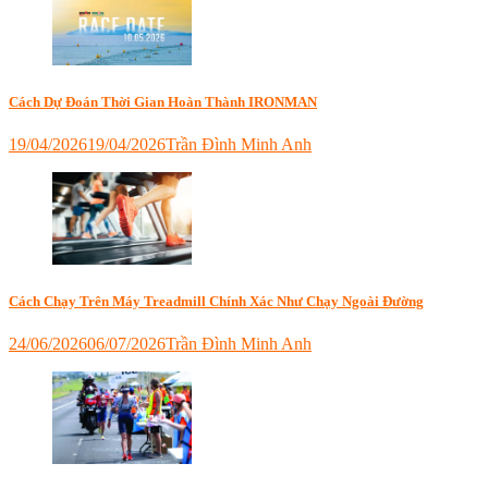
Cách Dự Đoán Thời Gian Hoàn Thành IRONMAN
19/04/2026
19/04/2026
Trần Đình Minh Anh
Tagged
bơi
đạp
chạy
,
dinh
dưỡng
ironman
,
ironman
,
Cách Chạy Trên Máy Treadmill Chính Xác Như Chạy Ngoài Đường
ironman
đà
24/06/2026
06/07/2026
Trần Đình Minh Anh
nẵng
,
Tagged
ironman
6D
vietnam
,
Triathlon
,
triathlon
,
cách
triathlon
chạy
tips
bộ
trên