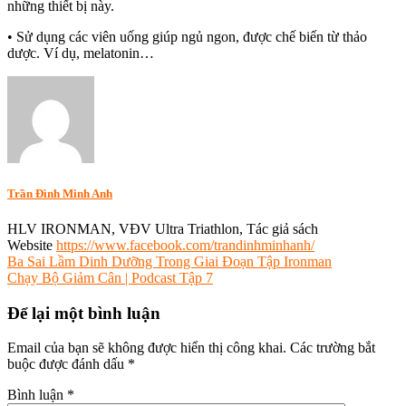
những thiết bị này.
• Sử dụng các viên uống giúp ngủ ngon, được chế biến từ thảo
dược. Ví dụ, melatonin…
Tagged
hồi
phục
,
ironman
,
ngủ
,
tập
luyện
,
Trần Đình Minh Anh
triathlon
HLV IRONMAN, VĐV Ultra Triathlon, Tác giả sách
Website
https://www.facebook.com/trandinhminhanh/
Điều
Ba Sai Lầm Dinh Dưỡng Trong Giai Đoạn Tập Ironman
Chạy Bộ Giảm Cân | Podcast Tập 7
hướng
bài
Để lại một bình luận
viết
Email của bạn sẽ không được hiển thị công khai.
Các trường bắt
buộc được đánh dấu
*
Bình luận
*