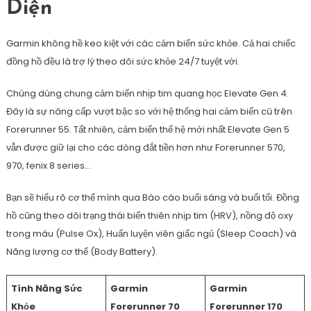
Diện
Garmin không hề keo kiệt với các cảm biến sức khỏe. Cả hai chiếc
đồng hồ đều là trợ lý theo dõi sức khỏe 24/7 tuyệt vời.
Chúng dùng chung cảm biến nhịp tim quang học Elevate Gen 4.
Đây là sự nâng cấp vượt bậc so với hệ thống hai cảm biến cũ trên
Forerunner 55. Tất nhiên, cảm biến thế hệ mới nhất Elevate Gen 5
vẫn được giữ lại cho các dòng đắt tiền hơn như Forerunner 570,
970, fenix 8 series…
Bạn sẽ hiểu rõ cơ thể mình qua Báo cáo buổi sáng và buổi tối. Đồng
hồ cũng theo dõi trạng thái biến thiên nhịp tim (HRV), nồng độ oxy
trong máu (Pulse Ox), Huấn luyện viên giấc ngủ (Sleep Coach) và
Năng lượng cơ thể (Body Battery).
Tính Năng Sức
Garmin
Garmin
Khỏe
Forerunner 70
Forerunner 170