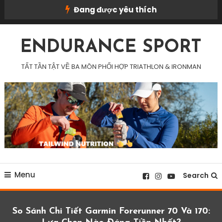
Skip
Đang được yêu thích
To
Content
ENDURANCE SPORT
TẤT TẦN TẬT VỀ BA MÔN PHỐI HỢP TRIATHLON & IRONMAN
Menu
Search
So Sánh Chi Tiết Garmin Forerunner 70 Và 170: