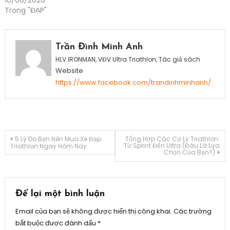
Trong "ĐẠP"
Tagged
đồng
Trần Đình Minh Anh
hồ
HLV IRONMAN, VĐV Ultra Triathlon, Tác giả sách
thông
Website
minh
https://www.facebook.com/trandinhminhanh/
mới
nhất
,
garmin
forerunner
Điều
5 Lý Do Bạn Nên Mua Xe Đạp
Tổng Hợp Các Cự Ly Triathlon:
170
Từ Sprint Đến Ultra (Đâu Là Lựa
Triathlon Ngay Hôm Nay
Chọn Của Bạn?)
có
hướng
đáng
mua
bài
không
,
Để lại một bình luận
newbie
viết
Email của bạn sẽ không được hiển thị công khai.
Các trường
nên
bắt buộc được đánh dấu
*
mua