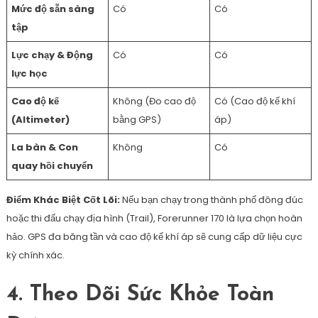
Mức độ sẵn sàng
Có
Có
tập
Lực chạy & Động
Có
Có
lực học
Cao độ kế
Không (Đo cao độ
Có (Cao độ kế khí
(Altimeter)
bằng GPS)
áp)
La bàn & Con
Không
Có
quay hồi chuyển
Điểm Khác Biệt Cốt Lõi:
Nếu bạn chạy trong thành phố đông đúc
hoặc thi đấu chạy địa hình (Trail), Forerunner 170 là lựa chọn hoàn
hảo. GPS đa băng tần và cao độ kế khí áp sẽ cung cấp dữ liệu cực
kỳ chính xác.
4. Theo Dõi Sức Khỏe Toàn