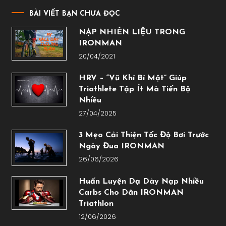
BÀI VIẾT BẠN CHƯA ĐỌC
NẠP NHIÊN LIỆU TRONG
IRONMAN
20/04/2021
HRV – “Vũ Khí Bí Mật” Giúp
Triathlete Tập Ít Mà Tiến Bộ
Nhiều
27/04/2025
3 Mẹo Cải Thiện Tốc Độ Bơi Trước
Ngày Đua IRONMAN
26/06/2026
Huấn Luyện Dạ Dày Nạp Nhiều
Carbs Cho Dân IRONMAN
Triathlon
12/06/2026