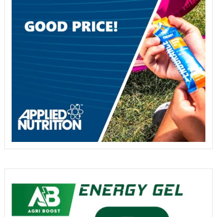
vô
địch
challenge
roth
,
vô
địch
ironman
,
xe
đạp
canyon
bikes