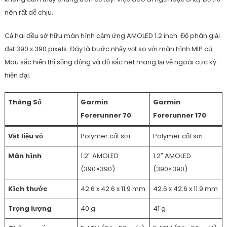
nên rất dễ chịu.
Cả hai đều sở hữu màn hình cảm ứng AMOLED 1.2 inch. Độ phân giải
đạt 390 x 390 pixels. Đây là bước nhảy vọt so với màn hình MIP cũ.
Màu sắc hiển thị sống động và độ sắc nét mang lại vẻ ngoài cực kỳ
hiện đại.
Thông Số
Garmin
Garmin
Forerunner 70
Forerunner 170
Vật liệu vỏ
Polymer cốt sợi
Polymer cốt sợi
Màn hình
1.2″ AMOLED
1.2″ AMOLED
(390×390)
(390×390)
Kích thước
42.6 x 42.6 x 11.9 mm
42.6 x 42.6 x 11.9 mm
Trọng lượng
40 g
41 g