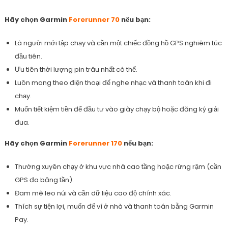
Hãy chọn Garmin
Forerunner 70
nếu bạn:
Là người mới tập chạy và cần một chiếc đồng hồ GPS nghiêm túc
đầu tiên.
Ưu tiên thời lượng pin trâu nhất có thể.
Luôn mang theo điện thoại để nghe nhạc và thanh toán khi đi
chạy.
Muốn tiết kiệm tiền để đầu tư vào giày chạy bộ hoặc đăng ký giải
đua.
Hãy chọn Garmin
Forerunner 170
nếu bạn:
Thường xuyên chạy ở khu vực nhà cao tầng hoặc rừng rậm (cần
GPS đa băng tần).
Đam mê leo núi và cần dữ liệu cao độ chính xác.
Thích sự tiện lợi, muốn để ví ở nhà và thanh toán bằng Garmin
Pay.