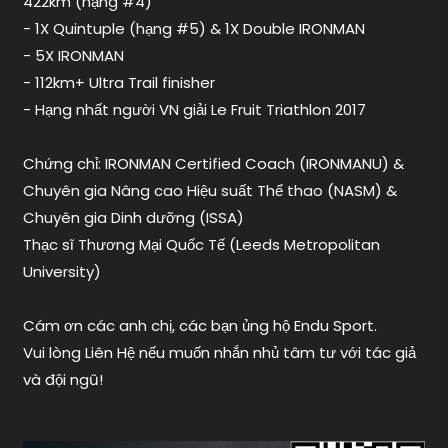
422km (hạng #4)
- 1X Quintuple (hạng #5) & 1X Double IRONMAN
- 5X IRONMAN
- 112km+ Ultra Trail finisher
- Hạng nhất người VN giải Le Fruit Triathlon 2017
Chứng chỉ: IRONMAN Certified Coach (IRONMANU) &
Chuyên gia Nâng cao Hiệu suất Thể thao (NASM) &
Chuyên gia Dinh dưỡng (ISSA)
Thạc sĩ Thương Mại Quốc Tế (Leeds Metropolitan
University)
Cám ơn các anh chị, các bạn ủng hộ Endu Sport.
Vui lòng Liên Hệ nếu muốn nhắn nhủ tâm tư với tác giả
và đội ngũ!