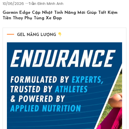
endusport
,
10/06/2026
Trần Đình Minh Anh
làm
giải
vẫn
Garmin Edge Cập Nhật Tính Năng Mới Giúp Tiết Kiệm
mã
mang
Tiền Thay Phụ Tùng Xe Đạp
chức
đồng
vô
hồ
địch
GEL NĂNG LƯỢNG
garmin
,
của
Trần
Sam
Đình
Laidlow
,
Minh
ironman
Anh
vietnam
,
kỉ
lục
ironman
,
sam
laidlow
,
Trần
Đình
Minh
Anh
,