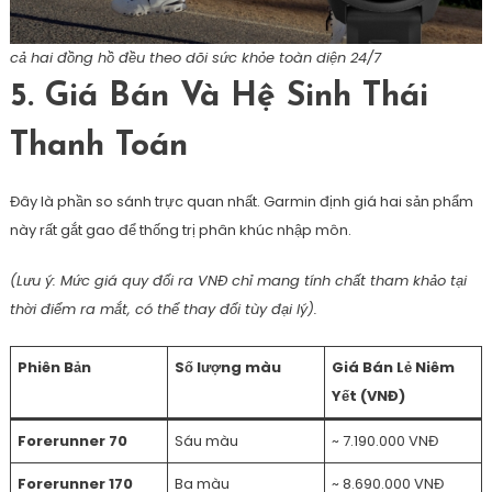
cả hai đồng hồ đều theo dõi sức khỏe toàn diện 24/7
5. Giá Bán Và Hệ Sinh Thái
Thanh Toán
Đây là phần so sánh trực quan nhất. Garmin định giá hai sản phẩm
này rất gắt gao để thống trị phân khúc nhập môn.
(Lưu ý: Mức giá quy đổi ra VNĐ chỉ mang tính chất tham khảo tại
thời điểm ra mắt, có thể thay đổi tùy đại lý).
Phiên Bản
Số lượng màu
Giá Bán Lẻ Niêm
Yết (VNĐ)
Forerunner 70
Sáu màu
~ 7.190.000 VNĐ
Forerunner 170
Ba màu
~ 8.690.000 VNĐ