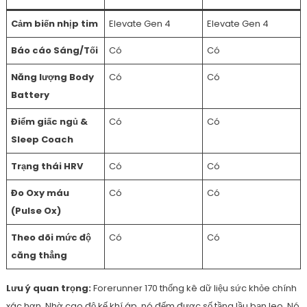
Cảm biến nhịp tim
Elevate Gen 4
Elevate Gen 4
Báo cáo Sáng/Tối
Có
Có
Năng lượng Body
Có
Có
Battery
Điểm giấc ngủ &
Có
Có
Sleep Coach
Trạng thái HRV
Có
Có
Đo Oxy máu
Có
Có
(Pulse Ox)
Theo dõi mức độ
Có
Có
căng thẳng
Lưu ý quan trọng:
Forerunner 170 thống kê dữ liệu sức khỏe chính
xác hơn. Nhờ cao độ kế khí áp, nó đếm được số tầng lầu bạn leo. Nó