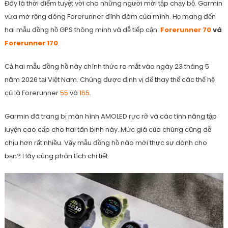
Đây là thời điểm tuyệt vời cho những người mới tập chạy bộ. Garmin
vừa mở rộng dòng Forerunner đình đám của mình. Họ mang đến
hai mẫu đồng hồ GPS thông minh và dễ tiếp cận:
Forerunner 70
và
Forerunner 170
.
Cả hai mẫu đồng hồ này chính thức ra mắt vào ngày 23 tháng 5
năm 2026 tại Việt Nam. Chúng được định vị để thay thế các thế hệ
cũ là Forerunner
55
và
165
.
Garmin đã trang bị màn hình AMOLED rực rỡ và các tính năng tập
luyện cao cấp cho hai tân binh này. Mức giá của chúng cũng dễ
chịu hơn rất nhiều. Vậy mẫu đồng hồ nào mới thực sự dành cho
bạn? Hãy cùng phân tích chi tiết.