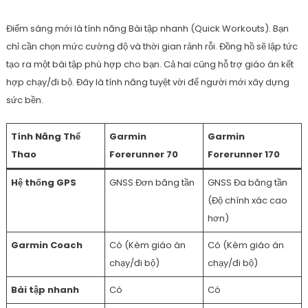
Điểm sáng mới là tính năng Bài tập nhanh (Quick Workouts). Bạn
chỉ cần chọn mức cường độ và thời gian rảnh rỗi. Đồng hồ sẽ lập tức
tạo ra một bài tập phù hợp cho bạn. Cả hai cũng hỗ trợ giáo án kết
hợp chạy/đi bộ. Đây là tính năng tuyệt vời để người mới xây dựng
sức bền.
Tính Năng Thể
Garmin
Garmin
Thao
Forerunner 70
Forerunner 170
Hệ thống GPS
GNSS Đơn băng tần
GNSS Đa băng tần
(Độ chính xác cao
hơn)
Garmin Coach
Có (Kèm giáo án
Có (Kèm giáo án
chạy/đi bộ)
chạy/đi bộ)
Bài tập nhanh
Có
Có