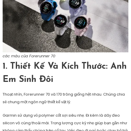
các màu của Forerunner 70
1. Thiết Kế Và Kích Thước: Anh
Em Sinh Đôi
Thoạt nhìn, Forerunner 70 và 170 trông giống hệt nhau. Chúng chia
sẻ chung một ngôn ngữ thiết kế vật lý.
Garmin sử dụng vỏ polymer cốt sợi siêu nhẹ. Đi kèm là dây đeo
silicon vô cùng thoải mái. Trọng lượng cực kỳ nhẹ giúp bạn gần như
không cảm thấy chúng trên cổ tay. Việc đeo đi ngủ hoặc chạy bộ trở