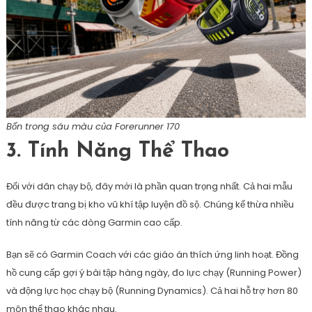
Bốn trong sáu màu của Forerunner 170
3. Tính Năng Thể Thao
Đối với dân chạy bộ, đây mới là phần quan trọng nhất. Cả hai mẫu
đều được trang bị kho vũ khí tập luyện đồ sộ. Chúng kế thừa nhiều
tính năng từ các dòng Garmin cao cấp.
Bạn sẽ có Garmin Coach với các giáo án thích ứng linh hoạt. Đồng
hồ cung cấp gợi ý bài tập hàng ngày, đo lực chạy (Running Power)
và động lực học chạy bộ (Running Dynamics). Cả hai hỗ trợ hơn 80
môn thể thao khác nhau.