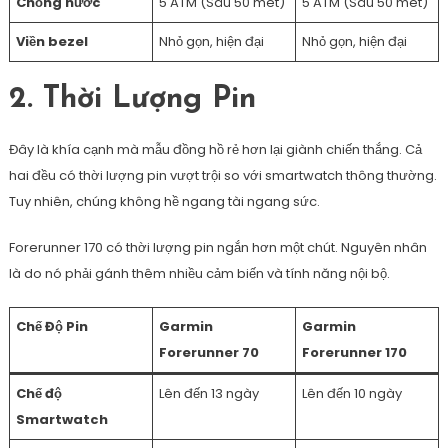
Chống nước
5 ATM (Sâu 50 mét)
5 ATM (Sâu 50 mét)
Viền bezel
Nhỏ gọn, hiện đại
Nhỏ gọn, hiện đại
2. Thời Lượng Pin
Đây là khía cạnh mà mẫu đồng hồ rẻ hơn lại giành chiến thắng. Cả
hai đều có thời lượng pin vượt trội so với smartwatch thông thường.
Tuy nhiên, chúng không hề ngang tài ngang sức.
Forerunner 170 có thời lượng pin ngắn hơn một chút. Nguyên nhân
là do nó phải gánh thêm nhiều cảm biến và tính năng nội bộ.
Chế Độ Pin
Garmin
Garmin
Forerunner 70
Forerunner 170
Chế độ
Lên đến 13 ngày
Lên đến 10 ngày
Smartwatch