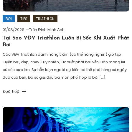
watch
và
garmin
,
BƠI
TIPS
TRIATHLON
tại
01/08/2026
Trần Đình Minh Anh
sao
Tại Sao VĐV Triathlon Luôn Bị Sốc Khi Xuất Phát
đi
Bơi
làm
vẫn
Các VĐV Triathlon dành hàng trăm (có thể hàng nghìn) giờ tập
đeo
luyện bơi, đạp, chạy. Tuy nhiên, lúc xuất phát bơi vẫn luôn mang lại
đồng
cú sốc cực lớn. Sự hỗn loạn ngoài dự kiến có thể phá hỏng cả ngày
hồ
đua của bạn. Đa số giải đấu ba môn phối hợp là bài […]
thể
thao
,
Tagged
Đọc tiếp
tại
6D
sao
Triathlon
,
nhiều
bơi
người
biển
đi
ironman
,
làm
bơi