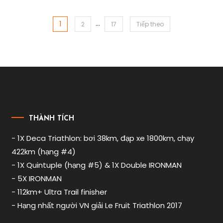
6D
Triathlon
,
…
bí
1
Phân
2
17
Tiếp theo
quyết
bơi
trang
2km
,
bài
bí
quyết
viết
bơi
ironman
,
bơi
THÀNH TÍCH
bị
mệt
- 1X Deca Triathlon: bơi 38km, đạp xe 1800km, chạy
,
bơi
422km (hạng #4)
hoài
- 1X Quintuple (hạng #5) & 1X Double IRONMAN
không
- 5X IRONMAN
chán
,
- 112km+ Ultra Trail finisher
bơi
- Hạng nhất người VN giải Le Fruit Triathlon 2017
không
mệt
,