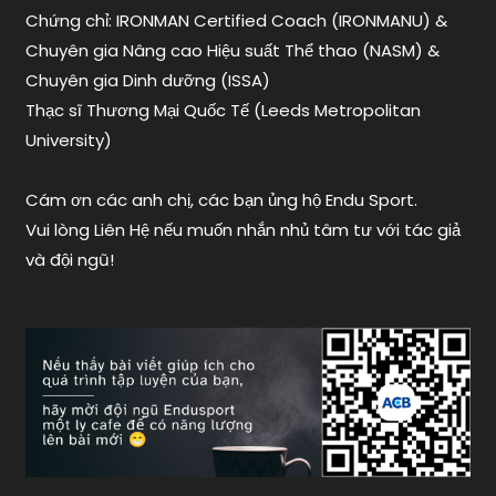
bơi
Chứng chỉ: IRONMAN Certified Coach (IRONMANU) &
sải
Chuyên gia Nâng cao Hiệu suất Thể thao (NASM) &
như
Chuyên gia Dinh dưỡng (ISSA)
đi
Thạc sĩ Thương Mại Quốc Tế (Leeds Metropolitan
bộ
,
University)
bơi
thở
không
Cám ơn các anh chị, các bạn ủng hộ Endu Sport.
kịp
,
Vui lòng Liên Hệ nếu muốn nhắn nhủ tâm tư với tác giả
cách
và đội ngũ!
bơi
dài
liên
tục
,
endusport