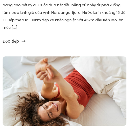
trong
dàng cho bất kỳ ai. Cuộc đua bắt đầu bằng cú nhảy từ phà xuống
chạy
làn nước lạnh giá của vịnh Hardangerfjord. Nước lạnh khoảng 15 độ
bộ
C. Tiếp theo là 180km đạp xe khắc nghiệt, với 45km đầu tiên leo lên
mốc […]
Tagged
Đọc tiếp
6D
Triathlon
,
động
lực
ironman
,
endusport
,
giải
triathlon
khắc
nghiệt
,
norseman
triathlon
,
truyền