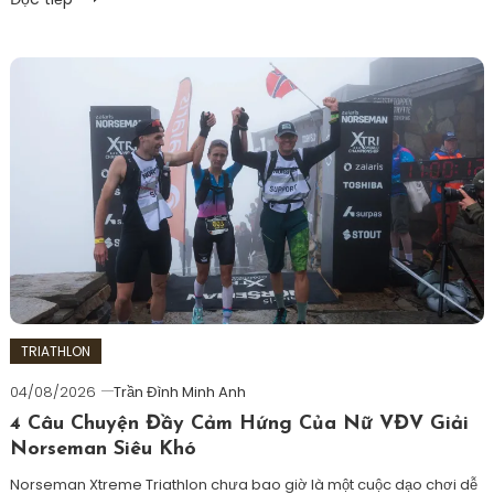
cải
thiện
thành
tích
chạy
bộ
,
chạy
bộ
không
chấn
thương
,
ngày
nghỉ
chạy
TRIATHLON
nên
04/08/2026
Trần Đình Minh Anh
làm
4 Câu Chuyện Đầy Cảm Hứng Của Nữ VĐV Giải
gì
,
Norseman Siêu Khó
sai
lầm
Norseman Xtreme Triathlon chưa bao giờ là một cuộc dạo chơi dễ