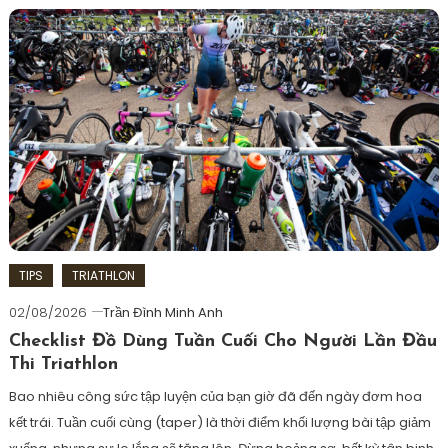
ngon
,
ironman
ngủ
dưới
ngon
3
trước
tiếng
,
race
,
đạp
Trần
xe
Đình
trong
Minh
nhà
,
Anh
làm
sao
để
đạp
TIPS
TRIATHLON
nhanh
02/08/2026
Trần Đình Minh Anh
hơn
,
Checklist Đồ Dùng Tuần Cuối Cho Người Lần Đầu
tập
Thi Triathlon
đạp
như
Bao nhiêu công sức tập luyện của bạn giờ đã đến ngày đơm hoa
nào
kết trái. Tuần cuối cùng (taper) là thời điểm khối lượng bài tập giảm
để