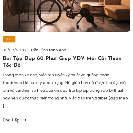
race
,
endusport
,
khó
ngủ
trước
race
,
ĐẠP
làm
03/08/2026
Trần Đình Minh Anh
sao
Bài Tập Đạp 60 Phút Giúp VĐV Mới Cải Thiện
ngủ
Tốc Độ
ngon
trước
Trong môn xe đạp, việc rèn luyện kỹ thuật và guồng chân
race
,
(cadence) là cực kỳ quan trọng. Nó giúp bạn có được tốc độ miễn
magnesium
phí và cải thiện sự hiệu quả khi đạp. Bài tập tập trung vào kỹ thuật
giúp
này nên được thực hiện trong nhà. Việc đạp trên trainer (dựa theo
ngủ
[…]
ngon
,
melatonin
Tagged
Đọc tiếp
giúp
chinh
ngủ
phục