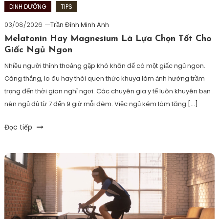
cảm
DINH DƯỠNG
TIPS
hứng
03/08/2026
Trần Đình Minh Anh
ironman
Melatonin Hay Magnesium Là Lựa Chọn Tốt Cho
Giấc Ngủ Ngon
Nhiều người thỉnh thoảng gặp khó khăn để có một giấc ngủ ngon.
Căng thẳng, lo âu hay thói quen thức khuya làm ảnh hưởng trầm
trọng đến thời gian nghỉ ngơi. Các chuyên gia y tế luôn khuyên bạn
nên ngủ đủ từ 7 đến 9 giờ mỗi đêm. Việc ngủ kém làm tăng […]
Tagged
Đọc tiếp
6D
Triathlon
,
bí
quyết
giúp
ngủ
ngon
trước