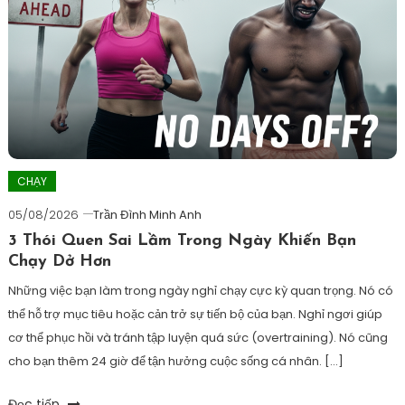
không
,
đạp
xe
tour
de
france
ngủ
thế
nào
,
CHẠY
ngủ
05/08/2026
Trần Đình Minh Anh
có
3 Thói Quen Sai Lầm Trong Ngày Khiến Bạn
tốt
Chạy Dở Hơn
cho
tập
Những việc bạn làm trong ngày nghỉ chạy cực kỳ quan trọng. Nó có
thể
thể hỗ trợ mục tiêu hoặc cản trở sự tiến bộ của bạn. Nghỉ ngơi giúp
thao
cơ thể phục hồi và tránh tập luyện quá sức (overtraining). Nó cũng
không
cho bạn thêm 24 giờ để tận hưởng cuộc sống cá nhân. […]
Tagged
Đọc tiếp