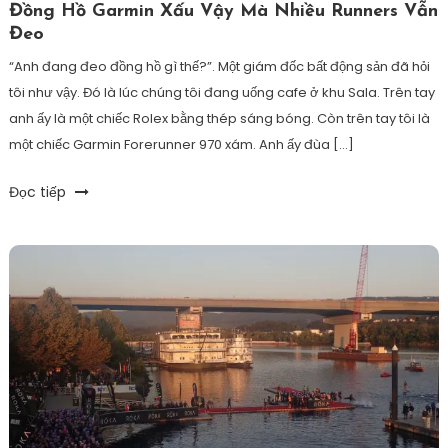
Đồng Hồ Garmin Xấu Vậy Mà Nhiều Runners Vẫn
Đeo
“Anh đang đeo đồng hồ gì thế?”. Một giám đốc bất động sản đã hỏi
tôi như vậy. Đó là lúc chúng tôi đang uống cafe ở khu Sala. Trên tay
anh ấy là một chiếc Rolex bằng thép sáng bóng. Còn trên tay tôi là
một chiếc Garmin Forerunner 970 xám. Anh ấy đùa […]
Tagged
Đọc tiếp
6D
Triathlon
,
đồng
hồ
garmin
xấu
quắc
,
endusport
,
so
sánh
apple