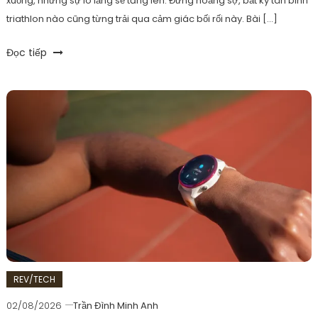
xuống, nhưng sự lo lắng sẽ tăng lên. Đừng hoảng sợ, bất kỳ tân binh
cải
triathlon nào cũng từng trải qua cảm giác bối rối này. Bài […]
thiện
tốc
Tagged
Đọc tiếp
độ
lần
đầu
bơi
đạp
chạy
,
lần
đầu
thi
ironman
,
triathlon
đầu
tiên
REV/TECH
02/08/2026
Trần Đình Minh Anh