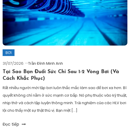
vẫn
ironman
,
mang
endusport
,
đồng
sốc
hồ
mệt
garmin
,
khi
Trần
xuất
Đình
phát
Minh
bơi
,
BƠI
Anh
xuất
31/07/2026
Trần Đình Minh Anh
phát
Tại Sao Bạn Đuối Sức Chỉ Sau 1-2 Vòng Bơi (Và
bơi
Cách Khắc Phục)
ironman
Rất nhiều người mới tập bơi luôn thắc mắc làm sao để bơi xa hơn. Bí
quyết không chỉ nằm ở sức mạnh cơ bắp. Nó phụ thuộc vào kỹ thuật,
nhịp thở và cách tập luyện thông minh. Trải nghiệm của các HLV bơi
lội cho thấy một sự thật thú vị. Bạn mệt […]
Tagged
Đọc tiếp