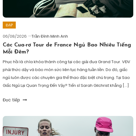
vì
chạy
bộ
ĐẠP
06/08/2026
Trần Đình Minh Anh
Các Cua-rơ Tour de France Ngủ Bao Nhiêu Tiếng
Mỗi Đêm?
Phục hồi là chìa khóa thành công tại các giải đua Grand Tour. VĐV
phải thức dậy và bào mòn sức liên tục hàng tuần liền. Do đó, giấc
ngủ luôn được các chuyên gia thể thao đặc biệt chú trọng. Tại Sao
Giấc Ngủ Lại Quan Trọng Đến Vậy? Tiến sĩ Sarah Gilchrist khẳng […]
Tagged
Đọc tiếp
đạp
xe
cần
ngủ
nhiều