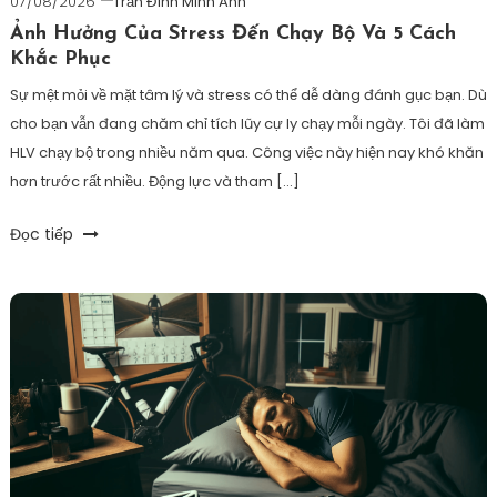
07/08/2026
Trần Đình Minh Anh
Ảnh Hưởng Của Stress Đến Chạy Bộ Và 5 Cách
Khắc Phục
Sự mệt mỏi về mặt tâm lý và stress có thể dễ dàng đánh gục bạn. Dù
cho bạn vẫn đang chăm chỉ tích lũy cự ly chạy mỗi ngày. Tôi đã làm
HLV chạy bộ trong nhiều năm qua. Công việc này hiện nay khó khăn
hơn trước rất nhiều. Động lực và tham […]
Tagged
Đọc tiếp
áp
lực
chạy
bộ
,
chạy
bộ
giải
tỏa
stress
,
stress