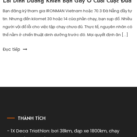
Lỗi Dinh Dưỡng Khiến Bạn Gãy Ở Cuối Cuộc Đua
Bạn đăng ký tham gia IRONMAN Vietnam hoặc 70.3 Đà Nẵng đầy tự
tin. Nhưng đến kilomet 30 hoặc 14 của phần chạy, bạn sụp đổ. Nhiều
người vội đổ lỗi cho việc tập chạy chưa đủ. Thực tế, nguyên nhân có
thể nằm ở chiến thuật dinh dưỡng trước đó. Mọi quyết định ăn […]
Tagged
Đọc tiếp
ăn
gel
,
dinh
dưỡng
ironman
,
dinh
dưỡng
race
,
điện
giải
,
THÀNH TÍCH
ironman
,
- 1X Deca Triathlon: bơi 38km, đạp xe 1800km, chạy
ironman