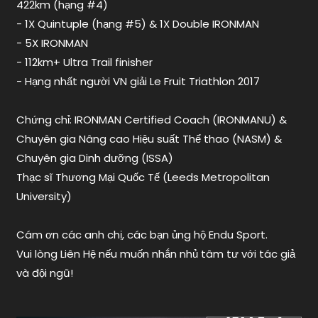
422km (hạng #4)
đà
nẵng
- 1X Quintuple (hạng #5) & 1X Double IRONMAN
,
ironman
- 5X IRONMAN
phú
- 112km+ Ultra Trail finisher
quốc
,
- Hạng nhất người VN giải Le Fruit Triathlon 2017
ironman
vietnam
,
Chứng chỉ: IRONMAN Certified Coach (IRONMANU) &
nạp
muối
Chuyên gia Nâng cao Hiệu suất Thể thao (NASM) &
Chuyên gia Dinh dưỡng (ISSA)
Thạc sĩ Thương Mại Quốc Tế (Leeds Metropolitan
University)
Cám ơn các anh chị, các bạn ủng hộ Endu Sport.
Vui lòng Liên Hệ nếu muốn nhắn nhủ tâm tư với tác giả
và đội ngũ!