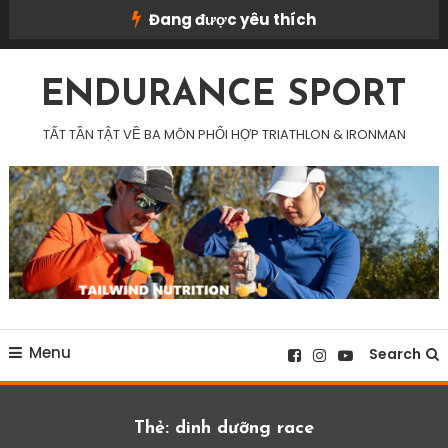
Skip
Đang được yêu thích
To
Content
ENDURANCE SPORT
TẤT TẦN TẬT VỀ BA MÔN PHỐI HỢP TRIATHLON & IRONMAN
Menu
Search
Thẻ:
dinh dưỡng race