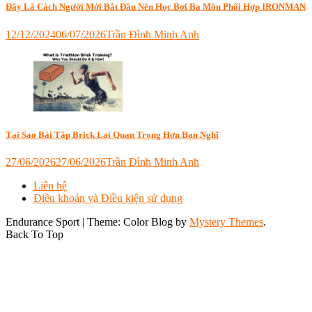
luyện
năng
Đây Là Cách Người Mới Bắt Đầu Nên Học Bơi Ba Môn Phối Hợp IRONMAN
xe
sighting
đạp
,
trong
12/12/2024
06/07/2026
Trần Đình Minh Anh
vệ
bơi
Tagged
sinh
biển
bơi
,
bình
bơi
nước
biển
,
bơi
open
water
,
học
Tại Sao Bài Tập Brick Lại Quan Trọng Hơn Bạn Nghĩ
bơi
,
học
27/06/2026
27/06/2026
Trần Đình Minh Anh
bơi
Tagged
ironman
,
Liên hệ
6D
ironman
,
Điều khoản và Điều kiện sử dụng
Triathlon
,
ironman
brick
Endurance Sport
|
Theme: Color Blog by
Mystery Themes
.
vietnam
ironman
,
Back To Top
brick
là
gì
,
brick
quan
trọng