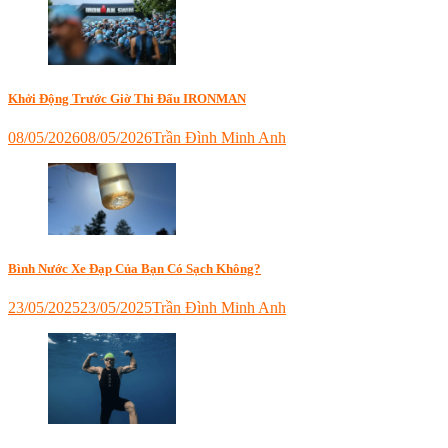
bài
nào
tập
để
bơi
cải
ba
thiện
môn
tốc
phối
độ
Khởi Động Trước Giờ Thi Đấu IRONMAN
hợp
,
bơi
08/05/2026
08/05/2026
Trần Đình Minh Anh
ironman
,
Tagged
chuẩn
bơi
bị
đạp
phần
chạy
,
bơi
ironman
,
Ironman
ironman
Đà
đà
Bình Nước Xe Đạp Của Bạn Có Sạch Không?
Nẵng
nẵng
,
2025
,
ironman
23/05/2025
23/05/2025
Trần Đình Minh Anh
Ironman
phú
Tagged
70.3
quốc
bình
Đà
nước
Nẵng
xe
bơi
đạp
,
sóng
đồ
lớn
,
tập
kỹ