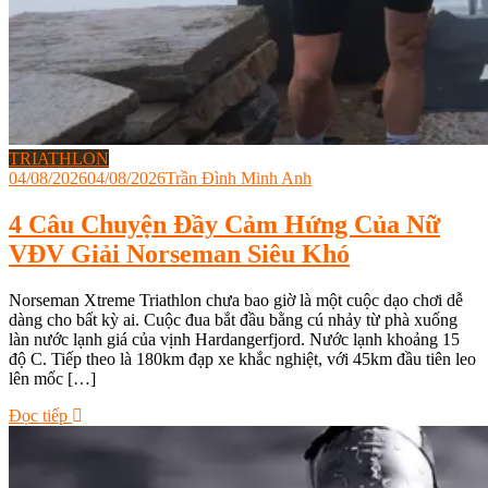
TRIATHLON
04/08/2026
04/08/2026
Trần Đình Minh Anh
4 Câu Chuyện Đầy Cảm Hứng Của Nữ
VĐV Giải Norseman Siêu Khó
Norseman Xtreme Triathlon chưa bao giờ là một cuộc dạo chơi dễ
dàng cho bất kỳ ai. Cuộc đua bắt đầu bằng cú nhảy từ phà xuống
làn nước lạnh giá của vịnh Hardangerfjord. Nước lạnh khoảng 15
độ C. Tiếp theo là 180km đạp xe khắc nghiệt, với 45km đầu tiên leo
lên mốc […]
Tagged
Đọc tiếp
6D
Triathlon
,
động