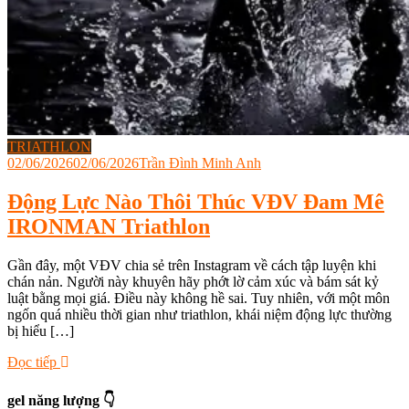
TRIATHLON
02/06/2026
02/06/2026
Trần Đình Minh Anh
Động Lực Nào Thôi Thúc VĐV Đam Mê
IRONMAN Triathlon
Gần đây, một VĐV chia sẻ trên Instagram về cách tập luyện khi
chán nản. Người này khuyên hãy phớt lờ cảm xúc và bám sát kỷ
luật bằng mọi giá. Điều này không hề sai. Tuy nhiên, với một môn
ngốn quá nhiều thời gian như triathlon, khái niệm động lực thường
bị hiểu […]
Tagged
Đọc tiếp
bơi
đạp
gel năng lượng 👇