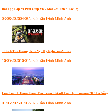
Bài Tập Đạp 60 Phút Giúp VĐV Mới Cải Thiện Tốc Độ
03/08/2026
04/08/2026
Trần Đình Minh Anh
Tagged
chinh
phục
ironman
dưới
3
tiếng
,
5 Cách Tận Hưởng Trọn Vẹn Kỳ Nghỉ Sau A-Race
đạp
xe
16/05/2026
16/05/2026
Trần Đình Minh Anh
trong
Tagged
nhà
,
nghỉ
làm
ngơi
sao
sau
để
race
,
đạp
off
nhanh
season
,
Làm Sao Để Hoàn Thành Bơi Trước Cut-off Time tại Ironman 70.3 Đà Nẵng
hơn
,
triathlon
tập
01/05/2025
01/05/2025
Trần Đình Minh Anh
đạp
Tagged
như