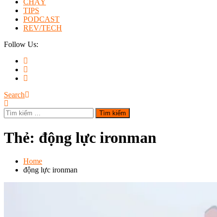
CHẠY
TIPS
PODCAST
REV/TECH
Follow Us:
Search
Tìm
kiếm
cho:
Thẻ:
động lực ironman
Home
động lực ironman