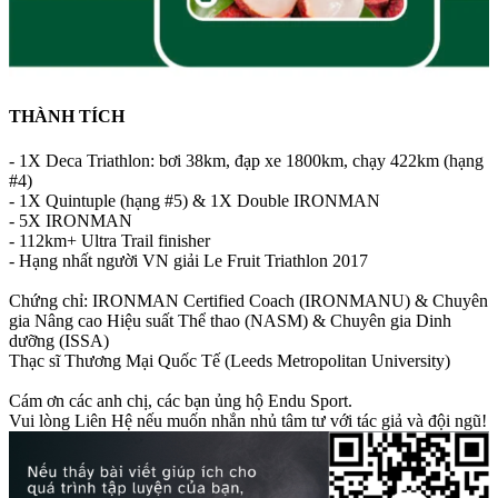
THÀNH TÍCH
- 1X Deca Triathlon: bơi 38km, đạp xe 1800km, chạy 422km (hạng
#4)
- 1X Quintuple (hạng #5) & 1X Double IRONMAN
- 5X IRONMAN
- 112km+ Ultra Trail finisher
- Hạng nhất người VN giải Le Fruit Triathlon 2017
Chứng chỉ: IRONMAN Certified Coach (IRONMANU) & Chuyên
gia Nâng cao Hiệu suất Thể thao (NASM) & Chuyên gia Dinh
dưỡng (ISSA)
Thạc sĩ Thương Mại Quốc Tế (Leeds Metropolitan University)
Cám ơn các anh chị, các bạn ủng hộ Endu Sport.
Vui lòng Liên Hệ nếu muốn nhắn nhủ tâm tư với tác giả và đội ngũ!