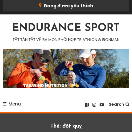
Skip
Đang được yêu thích
To
Content
ENDURANCE SPORT
TẤT TẦN TẬT VỀ BA MÔN PHỐI HỢP TRIATHLON & IRONMAN
Menu
Search
Thẻ:
đột quỵ