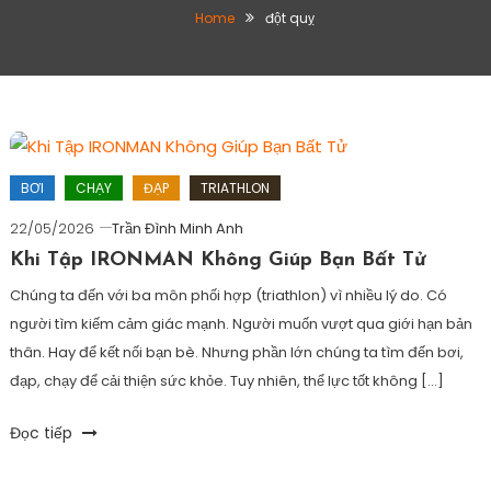
Home
đột quỵ
BƠI
CHẠY
ĐẠP
TRIATHLON
22/05/2026
Trần Đình Minh Anh
Khi Tập IRONMAN Không Giúp Bạn Bất Tử
Chúng ta đến với ba môn phối hợp (triathlon) vì nhiều lý do. Có
người tìm kiếm cảm giác mạnh. Người muốn vượt qua giới hạn bản
thân. Hay để kết nối bạn bè. Nhưng phần lớn chúng ta tìm đến bơi,
đạp, chạy để cải thiện sức khỏe. Tuy nhiên, thể lực tốt không […]
Tagged
Đọc tiếp
đột
quỵ
,