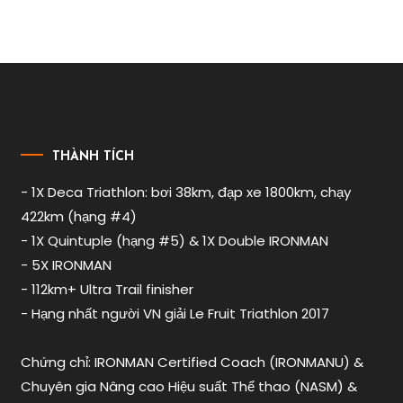
ironman
vietnam
,
nguy
cơ
đột
quỵ
vận
động
THÀNH TÍCH
viên
,
- 1X Deca Triathlon: bơi 38km, đạp xe 1800km, chạy
rủi
422km (hạng #4)
ro
sức
- 1X Quintuple (hạng #5) & 1X Double IRONMAN
khỏe
- 5X IRONMAN
ironman
- 112km+ Ultra Trail finisher
- Hạng nhất người VN giải Le Fruit Triathlon 2017
Chứng chỉ: IRONMAN Certified Coach (IRONMANU) &
Chuyên gia Nâng cao Hiệu suất Thể thao (NASM) &