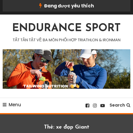
Skip
Đang được yêu thích
To
Content
ENDURANCE SPORT
TẤT TẦN TẬT VỀ BA MÔN PHỐI HỢP TRIATHLON & IRONMAN
Menu
Search
Thẻ:
xe đạp Giant