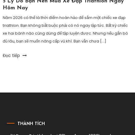
5 Lý Do Bạn Nên Mua Xe Đạp Triathlon Ngay
Hôm Nay
Năm 2026 có thể là thời điểm hoàn hảo để sắm một chiếc xe đạp
triathlon. Bạn không bắt buộc phải có nó ngay lập tức. Bất kỳ chiếc
xe hai bánh nào cũng dùng để tập luyện được. Nhưng nếu gắn bó
đủ lâu, bạn sẽ muốn nâng cấp vũ khí. Bạn vẫn chưa […]
Tagged
Đọc tiếp
mua
xe
đạp
thi
ironman
,
mua
xe
đạp
triathlon
,
xe
THÀNH TÍCH
đạp