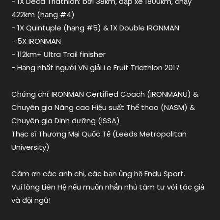
- 1X Deca Triathlon: bơi 38km, đạp xe 1800km, chạy
canyon
,
422km (hạng #4)
xe
đạp
- 1X Quintuple (hạng #5) & 1X Double IRONMAN
Giant
,
- 5X IRONMAN
xe
- 112km+ Ultra Trail finisher
đạp
- Hạng nhất người VN giải Le Fruit Triathlon 2017
nào
đủ
Chứng chỉ: IRONMAN Certified Coach (IRONMANU) &
chuẩn
thi
Chuyên gia Nâng cao Hiệu suất Thể thao (NASM) &
ironman
Chuyên gia Dinh dưỡng (ISSA)
Thạc sĩ Thương Mại Quốc Tế (Leeds Metropolitan
University)
Cám ơn các anh chị, các bạn ủng hộ Endu Sport.
Vui lòng Liên Hệ nếu muốn nhắn nhủ tâm tư với tác giả
và đội ngũ!