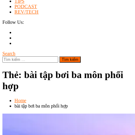
TIPS
PODCAST
REV/TECH
Follow Us:
Search
Tìm
kiếm
cho:
Thẻ:
bài tập bơi ba môn phối
hợp
Home
bài tập bơi ba môn phối hợp