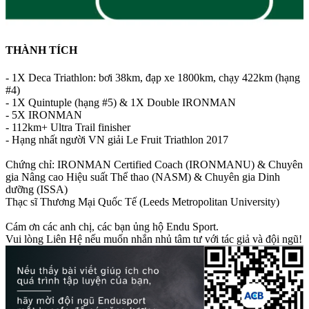
THÀNH TÍCH
- 1X Deca Triathlon: bơi 38km, đạp xe 1800km, chạy 422km (hạng
#4)
- 1X Quintuple (hạng #5) & 1X Double IRONMAN
- 5X IRONMAN
- 112km+ Ultra Trail finisher
- Hạng nhất người VN giải Le Fruit Triathlon 2017
Chứng chỉ: IRONMAN Certified Coach (IRONMANU) & Chuyên
gia Nâng cao Hiệu suất Thể thao (NASM) & Chuyên gia Dinh
dưỡng (ISSA)
Thạc sĩ Thương Mại Quốc Tế (Leeds Metropolitan University)
Cám ơn các anh chị, các bạn ủng hộ Endu Sport.
Vui lòng Liên Hệ nếu muốn nhắn nhủ tâm tư với tác giả và đội ngũ!