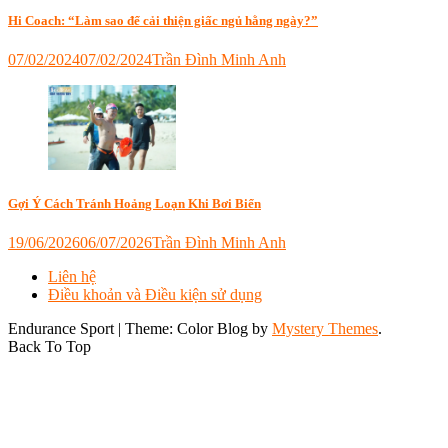
bơi
thế
cải
sải
Hi Coach: “Làm sao để cải thiện giấc ngủ hằng ngày?”
giới
thiện
ironman
,
thành
người
07/02/2024
07/02/2024
Trần Đình Minh Anh
tích
mới
Tagged
xe
tập
hồi
đạp
bơi
phục
,
ironman
,
ironman
,
ironman
,
đạp
thở
ngủ
,
xe
như
tập
ironman
nào
luyện
,
ăn
cho
triathlon
Gợi Ý Cách Tránh Hoảng Loạn Khi Bơi Biển
uống
đúng
gì
,
khi
19/06/2026
06/07/2026
Trần Đình Minh Anh
đạp
bơi
Tagged
xe
sải
Liên hệ
6D
tốt
,
Điều khoản và Điều kiện sử dụng
Triathlon
,
đạp
bơi
xe
Endurance Sport
|
Theme: Color Blog by
Mystery Themes
.
biển
,
tour
Back To Top
bơi
de
ironman
france
,
thế
tối
nào
,
ưu
bơi
thành
open
tích