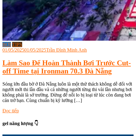
BƠI
TIPS
01/05/2025
01/05/2025
Trần Đình Minh Anh
Làm Sao Để Hoàn Thành Bơi Trước Cut-
off Time tại Ironman 70.3 Đà Nẵng
Sóng lớn đầu bờ ở Đà Nẵng luôn là một thử thách không dễ đối với
người mới thi lần đầu và cả những người từng thi vài lần nhưng bơi
không phải là sở trường. Đừng để nỗi lo bị loại từ lúc còn đang bơi
cản trở bạn. Cùng chuẩn bị kỹ lưỡng […]
Tagged
Đọc tiếp
bài
tập
gel năng lượng 👇
bơi
ba