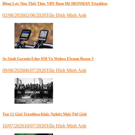
Động Lực Nào Thôi Thúc VĐV Đam Mê IRONMAN Triathlon
02/06/2026
02/06/2026
Trần Đình Minh Anh
Tagged
bơi
đạp
chạy
ironman
,
động
lực
ironman
,
So Sánh Garmin Edge 850 Và Wahoo Elemnt Roam 3
lý
do
09/06/2026
06/07/2026
Trần Đình Minh Anh
thi
Tagged
ironman
,
đồng
tại
hồ
sao
xe
tôi
đạp
muốn
tốt
chinh
nhất
,
phục
garmin
Top 12 Giải Triathlon Khắc Nghiệt Nhất Thế Giới
ironman
,
edge
về
850
,
10/07/2026
10/07/2026
Trần Đình Minh Anh
đích
máy
Tagged
ironman