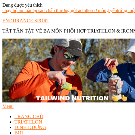
Skip
Đang được yêu thích
To
chạy bộ an toàn
tại sao chấn thương gót achilles
cơ mông yếu
trứng luộ
Content
ENDURANCE SPORT
TẤT TẦN TẬT VỀ BA MÔN PHỐI HỢP TRIATHLON & IRO
Menu
TRANG CHỦ
TRIATHLON
DINH DƯỠNG
BƠI