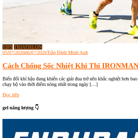
TIPS
TRIATHLON
05/07/2026
06/07/2026
Trần Đình Minh Anh
Cách Chống Sốc Nhiệt Khi Thi IRONMA
Biến đổi khí hậu đang khiến các giải đua trở nên khắc nghiệt hơn bao
chạy bộ vào thời điểm nóng nhất trong ngày […]
Tagged
Đọc tiếp
6D
Triathlon
,
gel năng lượng 👇
cách
làm
mát
cơ
thể