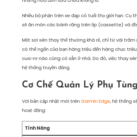
những hóa đơn sửa chữa khổng lồ.
Nhiều bộ phận trên xe đạp có tuổi thọ giới hạn. Cụ t
sẽ ăn mòn các bánh răng trên líp (cassette) và đĩa
Một sợi sên thay thế thường khá rẻ, chỉ từ vài trăm
có thể ngốn của bạn hàng triệu đến hàng chục triệu
cua-rơ nào cũng có sẵn ở nhà. Do đó, việc thay sê
hệ thống truyền động.
Cơ Chế Quản Lý Phụ Tùng
Với bản cập nhật mới trên
Garmin Edge
, hệ thống 
hoạt động:
Tính Năng