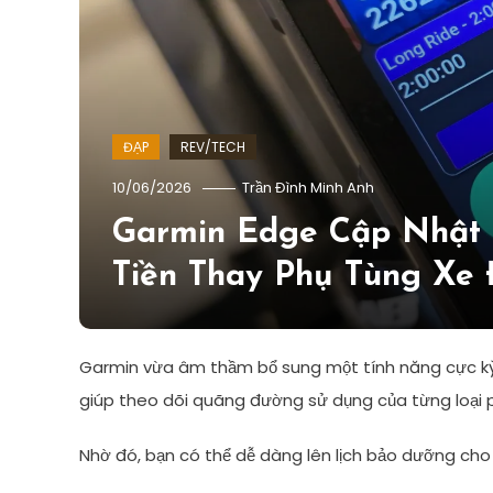
ĐẠP
REV/TECH
10/06/2026
Trần Đình Minh Anh
Garmin Edge Cập Nhật 
Tiền Thay Phụ Tùng Xe
Garmin vừa âm thầm bổ sung một tính năng cực kỳ
giúp theo dõi quãng đường sử dụng của từng loại 
Nhờ đó, bạn có thể dễ dàng lên lịch bảo dưỡng cho