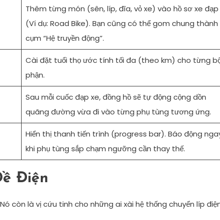
Thêm từng món (sên, líp, đĩa, vỏ xe) vào hồ sơ xe đạp
(Ví dụ: Road Bike). Bạn cũng có thể gom chung thành
cụm “Hệ truyền động”.
Cài đặt tuổi thọ ước tính tối đa (theo km) cho từng b
phận.
Sau mỗi cuốc đạp xe, đồng hồ sẽ tự động cộng dồn
quãng đường vừa đi vào từng phụ tùng tương ứng.
Hiển thị thanh tiến trình (progress bar). Báo động nga
khi phụ tùng sắp chạm ngưỡng cần thay thế.
ề Điện
ó còn là vị cứu tinh cho những ai xài hệ thống chuyển líp điệ