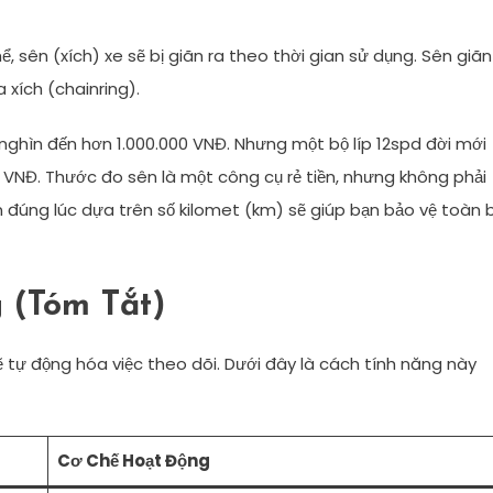
hể, sên (xích) xe sẽ bị giãn ra theo thời gian sử dụng. Sên giãn
 xích (chainring).
 nghìn đến hơn 1.000.000 VNĐ. Nhưng một bộ líp 12spd đời mới
 VNĐ. Thước đo sên là một công cụ rẻ tiền, nhưng không phải
n đúng lúc dựa trên số kilomet (km) sẽ giúp bạn bảo vệ toàn 
 (Tóm Tắt)
sẽ tự động hóa việc theo dõi. Dưới đây là cách tính năng này
Cơ Chế Hoạt Động