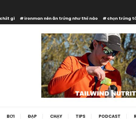
chất gì
ironman nên ăn trứng như thế nào
chọn trứng t
BƠI
ĐẠP
CHẠY
TIPS
PODCAST