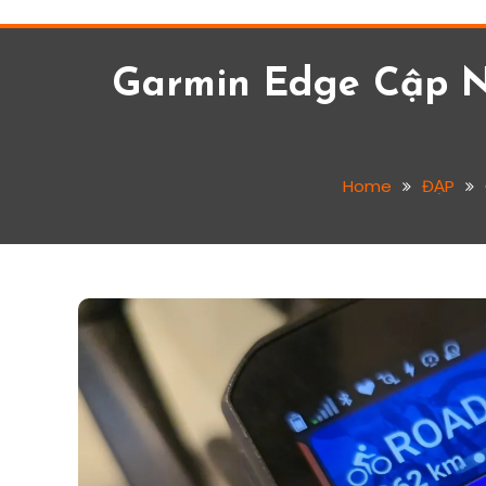
Garmin Edge Cập N
Home
ĐẠP