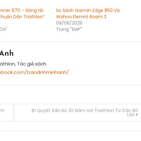
unner 970 – Đồng Hồ
So Sánh Garmin Edge 850 Và
huẩn Dân Triathlon”
Wahoo Elemnt Roam 3
09/06/2026
ECH"
Trong "ĐẠP"
 Anh
athlon, Tác giả sách
ebook.com/trandinhminhanh/
am
Bí Quyết Gắn Bó 30 Năm Với Triathlon Từ Các Bô
Lão