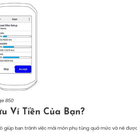
ge 850
u Ví Tiền Của Bạn?
 Nó giúp bạn tránh việc mài mòn phụ tùng quá mức và né đượ