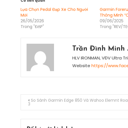
Có liên quan
Lựa Chọn Pedal Đạp Xe Cho Người
Garmin Forer
Mới
Thông Minh “C
26/05/2026
09/06/2025
Trong "ĐẠP"
Trong "REV/T
Trần Đình Minh
HLV IRONMAN, VĐV Ultra Tri
Website
https://www.fac
Điều
So Sánh Garmin Edge 850 Và Wahoo Elemnt Ro
3
hướng
bài