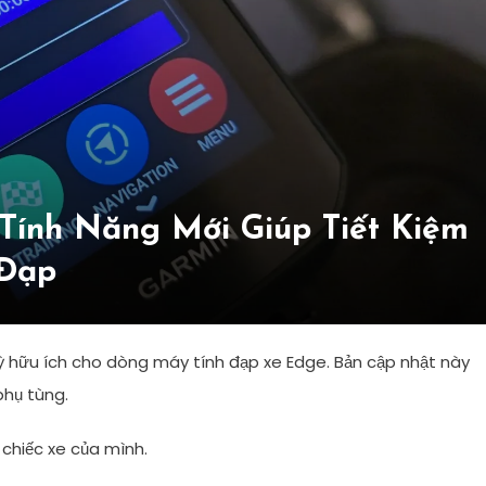
Tính Năng Mới Giúp Tiết Kiệm
 Đạp
 hữu ích cho dòng máy tính đạp xe Edge. Bản cập nhật này
phụ tùng.
 chiếc xe của mình.