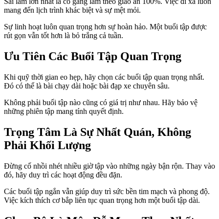
Sai lầm lớn nhất là cố gắng làm theo giáo án 100%. Việc đi xa luôn
mang đến lịch trình khác biệt và sự mệt mỏi.
Sự linh hoạt luôn quan trọng hơn sự hoàn hảo. Một buổi tập được
rút gọn vẫn tốt hơn là bỏ trắng cả tuần.
Ưu Tiên Các Buổi Tập Quan Trọng
Khi quỹ thời gian eo hẹp, hãy chọn các buổi tập quan trọng nhất.
Đó có thể là bài chạy dài hoặc bài đạp xe chuyên sâu.
Không phải buổi tập nào cũng có giá trị như nhau. Hãy bảo vệ
những phiên tập mang tính quyết định.
Trọng Tâm Là Sự Nhất Quán, Không
Phải Khối Lượng
Đừng cố nhồi nhét nhiều giờ tập vào những ngày bận rộn. Thay vào
đó, hãy duy trì các hoạt động đều đặn.
Các buổi tập ngắn vẫn giúp duy trì sức bền tim mạch và phong độ.
Việc kích thích cơ bắp liên tục quan trọng hơn một buổi tập dài.