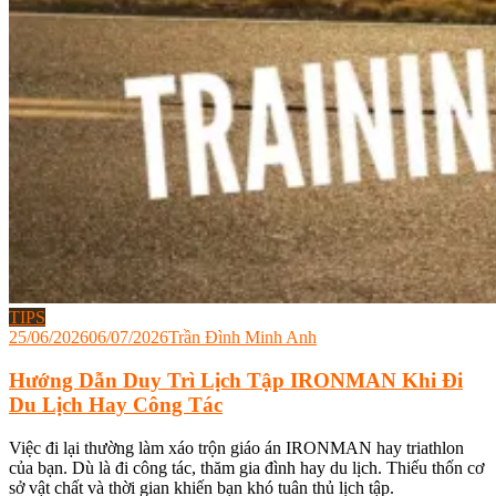
TIPS
25/06/2026
06/07/2026
Trần Đình Minh Anh
Hướng Dẫn Duy Trì Lịch Tập IRONMAN Khi Đi
Du Lịch Hay Công Tác
Việc đi lại thường làm xáo trộn giáo án IRONMAN hay triathlon
của bạn. Dù là đi công tác, thăm gia đình hay du lịch. Thiếu thốn cơ
sở vật chất và thời gian khiến bạn khó tuân thủ lịch tập.