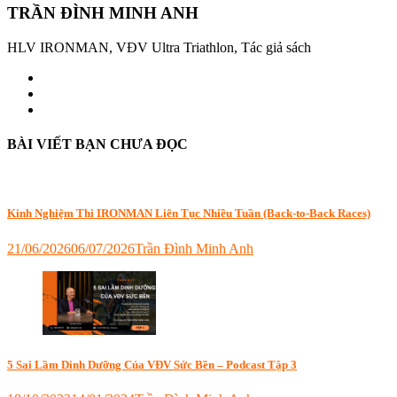
TRẦN ĐÌNH MINH ANH
HLV IRONMAN, VĐV Ultra Triathlon, Tác giả sách
BÀI VIẾT BẠN CHƯA ĐỌC
Kinh Nghiệm Thi IRONMAN Liên Tục Nhiều Tuần (Back-to-Back Races)
21/06/2026
06/07/2026
Trần Đình Minh Anh
Tagged
6D
Triathlon
,
dinh
dưỡng
ironman
,
endusport
,
5 Sai Lầm Dinh Dưỡng Của VĐV Sức Bền – Podcast Tập 3
kinh
nghiệm