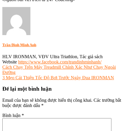
Tagged
6D
Triathlon
,
đi
công
tác
bỏ
Trần Đình Minh Anh
bài
có
HLV IRONMAN, VĐV Ultra Triathlon, Tác giả sách
sao
Website
https://www.facebook.com/trandinhminhanh/
không
,
Điều
Cách Chạy Trên Máy Treadmill Chính Xác Như Chạy Ngoài
đi
Đường
công
hướng
3 Mẹo Cải Thiện Tốc Độ Bơi Trước Ngày Đua IRONMAN
tác
bài
nhiều
Để lại một bình luận
có
viết
chinh
phục
Email của bạn sẽ không được hiển thị công khai.
Các trường bắt
IRONMAN
buộc được đánh dấu
*
được
không
,
Bình luận
*
endusport
,
ironman
triathlon
,