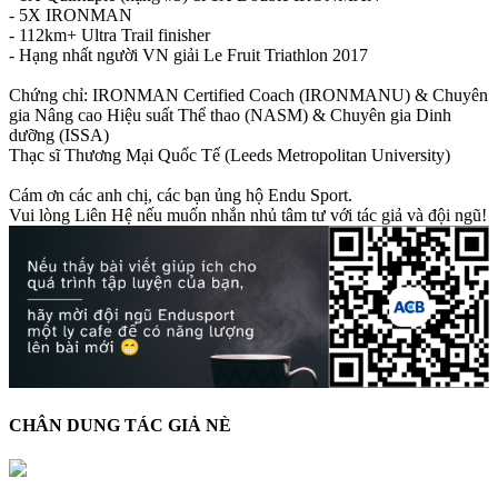
- 5X IRONMAN
- 112km+ Ultra Trail finisher
- Hạng nhất người VN giải Le Fruit Triathlon 2017
Chứng chỉ: IRONMAN Certified Coach (IRONMANU) & Chuyên
gia Nâng cao Hiệu suất Thể thao (NASM) & Chuyên gia Dinh
dưỡng (ISSA)
Thạc sĩ Thương Mại Quốc Tế (Leeds Metropolitan University)
Cám ơn các anh chị, các bạn ủng hộ Endu Sport.
Vui lòng Liên Hệ nếu muốn nhắn nhủ tâm tư với tác giả và đội ngũ!
CHÂN DUNG TÁC GIẢ NÈ