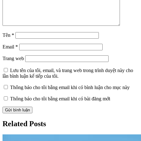
ironman
vietnam
,
làm
thế
nào
để
Tên
*
tập
IRONMAN
Email
*
khi
quá
Trang web
bận
,
lịch
Lưu tên của tôi, email, và trang web trong trình duyệt này cho
tập
lần bình luận kế tiếp của tôi.
IRONMAN
dành
Thông báo cho tôi bằng email khi có bình luận cho mục này
cho
người
Thông báo cho tôi bằng email khi có bài đăng mới
đi
công
tác
,
tập
Related Posts
IRONMAN
khi
đi