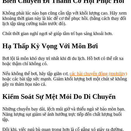
Biến Chuyến Đi Thành Cơ Hội Phục Hồi
Không phải lúc nào bạn cũng cần tập với khối lượng cao. Hãy xem
khoảng thời gian này là lúc để cơ thể phục hồi. (bằng cách thay đổi
lịch tập tăng cường tuần trước đó).
Chút thời gian nghỉ ngơi sẽ giúp tâm trí bạn sảng khoái hơn.
Hạ Thấp Kỳ Vọng Với Môn Bơi
Bơi lội là môn khó duy trì nhất khi đi du lịch. Hồ bơi có thể rất xa
hoặc thậm chí không có.
Nếu không thể bơi, hãy tập giãn cơ,
các bài chuyển động (mobility)
hoặc các bài tập sức mạnh. Giảm khối lượng bơi một chút sẽ không
gây ra thảm họa nào cả.
Kiểm Soát Sự Mệt Mỏi Do Di Chuyển
Những chuyến bay dài, lệch múi giờ và thiếu ngủ sẽ bào mòn bạn.
Năng lượng sụt giảm sẽ ảnh hưởng trực tiếp đến chất lượng buổi
tập.
Đôi khi, việc ngủ bù quan trọng hơn là cố gắng xỏ giày ra đường.