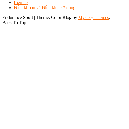
bơi
Liên hệ
6D
ironman
,
Điều khoản và Điều kiện sử dụng
Triathlon
,
ironman
,
các
ironman
Endurance Sport
|
Theme: Color Blog by
Mystery Themes
.
bài
vietnam
Back To Top
tập
chạy
theo
vùng
nhịp
tim
,
cách
tính
vùng
nhịp
tim
trong
chạy
bộ
,
endusport
,
HR
là
gì
,
HRmax
là
gì
,