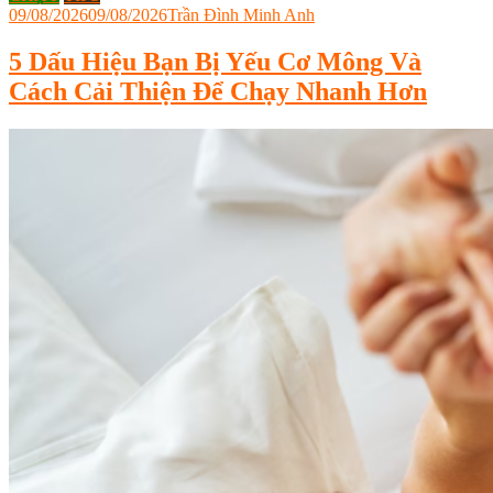
09/08/2026
09/08/2026
Trần Đình Minh Anh
5 Dấu Hiệu Bạn Bị Yếu Cơ Mông Và
Cách Cải Thiện Để Chạy Nhanh Hơn
Tagged
6D
Triathlon
,
cải
thiện
thành
tích
chạy
bộ
,
chạy
bộ
an
toàn
,
chạy
bộ
có
gây
chấn