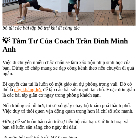
bỏ túi các bài tập bổ trợ khi đi công tác
💡 Tâm Tư Của Coach Trần Đình Minh
Anh
Việc di chuyển nhiều chắc chắn sẽ làm xáo trộn nhịp sinh học của
bạn. Đừng cố chấp mang xe đạp cồng kềnh theo nếu chuyến đi quá
ngắn.
Bí quyết của tui là luôn có một giáo án dự phòng trong vali. Đó có
thể là
dây kháng lực
để tập các bài sức mạnh tại chỗ. Hoặc đơn giản
là các bài tập giãn cơ ngay trong phòng khách sạn.
Nếu không có hồ bơi, tui sẽ xỏ giày chạy bộ khám phá thành phố.
Việc duy trì thói quen vận động quan trọng hơn là chỉ số sức mạnh.
Đừng để sự hoàn hảo cản trở sự tiến bộ của bạn. Cứ linh hoạt và
bạn sẽ luôn sẵn sàng cho ngày thi đấu!
-Nguồn bài viết trích từ 247 Coaching-