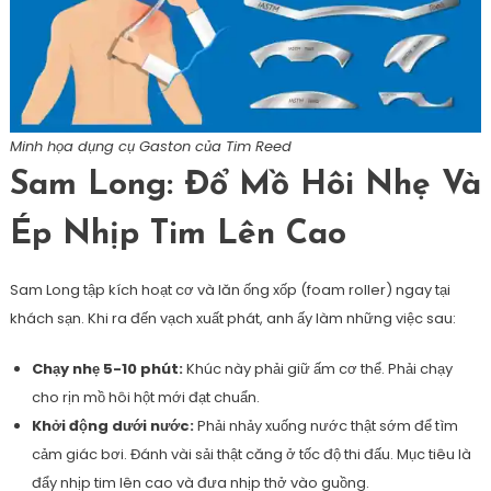
Minh họa dụng cụ Gaston của Tim Reed
Sam Long: Đổ Mồ Hôi Nhẹ Và
Ép Nhịp Tim Lên Cao
Sam Long tập kích hoạt cơ và lăn ống xốp (foam roller) ngay tại
khách sạn. Khi ra đến vạch xuất phát, anh ấy làm những việc sau:
Chạy nhẹ 5-10 phút:
Khúc này phải giữ ấm cơ thể. Phải chạy
cho rịn mồ hôi hột mới đạt chuẩn.
Khởi động dưới nước:
Phải nhảy xuống nước thật sớm để tìm
cảm giác bơi. Đánh vài sải thật căng ở tốc độ thi đấu. Mục tiêu là
đẩy nhịp tim lên cao và đưa nhịp thở vào guồng.