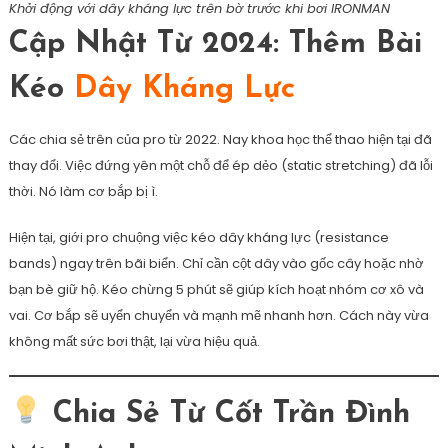
Khởi động với dây kháng lực trên bờ trước khi bơi IRONMAN
Cập Nhật Từ 2024: Thêm Bài
Kéo
Dây Kháng Lực
Các chia sẻ trên của pro từ 2022. Nay khoa học thể thao hiện tại đã
thay đổi. Việc đứng yên một chỗ để ép dẻo (static stretching) đã lỗi
thời. Nó làm cơ bắp bị ì.
Hiện tại, giới pro chuộng việc kéo dây kháng lực (resistance
bands) ngay trên bãi biển. Chỉ cần cột dây vào gốc cây hoặc nhờ
bạn bè giữ hộ. Kéo chừng 5 phút sẽ giúp kích hoạt nhóm cơ xô và
vai. Cơ bắp sẽ uyển chuyển và mạnh mẽ nhanh hơn. Cách này vừa
không mất sức bơi thật, lại vừa hiệu quả.
Chia Sẻ Từ Cốt Trần Đình