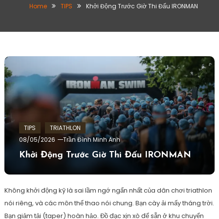
Home
TIPS
Khởi Động Trước Giờ Thi Đấu IRONMAN
TIPS
TRIATHLON
08/05/2026
Trần Đình Minh Anh
Khởi Động Trước Giờ Thi Đấu IRONMAN
Không khởi động kỹ là sai lầm ngớ ngẩn nhất của dân chơi triathlon
nói riêng, và các môn thể thao nói chung. Bạn cày ải mấy tháng trời.
Bạn giảm tải (taper) hoàn hảo. Đồ đạc xịn xò để sẵn ở khu chuyển