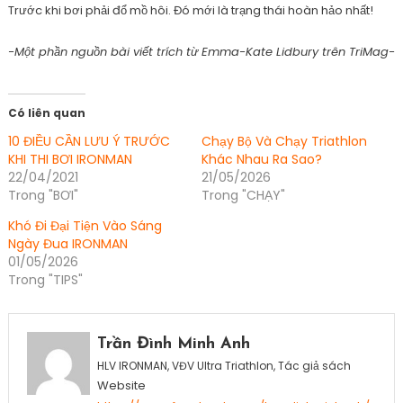
Trước khi bơi phải đổ mồ hôi. Đó mới là trạng thái hoàn hảo nhất!
-Một phần nguồn bài viết trích từ Emma-Kate Lidbury trên TriMag-
Có liên quan
10 ĐIỀU CẦN LƯU Ý TRƯỚC
Chạy Bộ Và Chạy Triathlon
KHI THI BƠI IRONMAN
Khác Nhau Ra Sao?
22/04/2021
21/05/2026
Trong "BƠI"
Trong "CHẠY"
Khó Đi Đại Tiện Vào Sáng
Ngày Đua IRONMAN
01/05/2026
Trong "TIPS"
Tagged
bơi
Trần Đình Minh Anh
đạp
HLV IRONMAN, VĐV Ultra Triathlon, Tác giả sách
chạy
,
Website