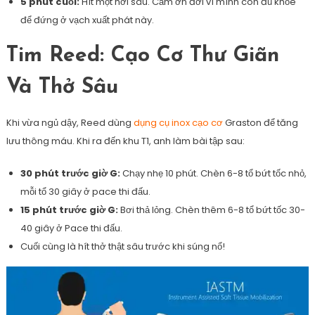
5 phút cuối:
Hít một hơi sâu. Cảm ơn đời vì mình còn đủ khỏe
để đứng ở vạch xuất phát này.
Tim Reed: Cạo Cơ Thư Giãn
Và Thở Sâu
Khi vừa ngủ dậy, Reed dùng
dụng cụ inox cạo cơ
Graston để tăng
lưu thông máu. Khi ra đến khu T1, anh làm bài tập sau:
30 phút trước giờ G:
Chạy nhẹ 10 phút. Chèn 6-8 tổ bứt tốc nhỏ,
mỗi tổ 30 giây ở pace thi đấu.
15 phút trước giờ G:
Bơi thả lỏng. Chèn thêm 6-8 tổ bứt tốc 30-
40 giây ở Pace thi đấu.
Cuối cùng là hít thở thật sâu trước khi súng nổ!