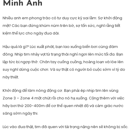
Minh Anh
Nhiều anh em phong trào có tư duy cực kỳ sai lầm: Sợ khởi động
mệt! Các bạn đứng khúm núm trên bờ, sợ tốn sức, nghĩ rằng tiết
kiệm thể lực cho ngày đua dài.
Hậu quả là gì? Lúc xuất phát, bạn lao xuống biển bơi cùng đám
đông. Nhịp tim nhảy vọt từ trạng thái nghỉ ngơi lên mức tối đa. Bạn
lập tức bị ngợp thở. Chân tay cuống cuồng, hoảng loạn và lóe lên
suy nghĩ dừng cuộc chơi. Và sự thật có người bỏ cuộc sớm vì lý do
này thiệt.
Khởi động để làm nóng động cơ. Bạn phải ép nhịp tim lên vùng
Zone 3 – Zone 4 một chút rồi cho nó hạ xuống. Cộng thêm với việc
hãy bơi thử 200-400m để cơ thể quen nhiệt độ và cảm giác nước
sáng sớm ngày thi.
Lúc vào đua thật, tim đã quen với tải trọng nặng nên sẽ không bị sốc.