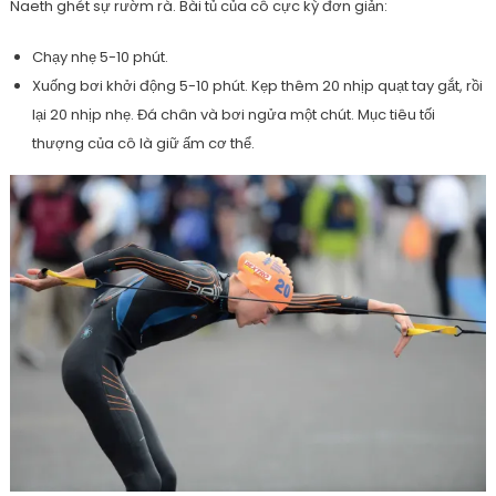
Naeth ghét sự rườm rà. Bài tủ của cô cực kỳ đơn giản:
Chạy nhẹ 5-10 phút.
Xuống bơi khởi động 5-10 phút. Kẹp thêm 20 nhịp quạt tay gắt, rồi
lại 20 nhịp nhẹ. Đá chân và bơi ngửa một chút. Mục tiêu tối
thượng của cô là giữ ấm cơ thể.