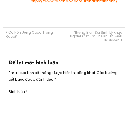
ironman
,
https://www.facebook.com/trandinhminhanh/
ironman
đà
nẵng
,
ironman
Điều
Có Nên Uống Coca Trong
Những Biến Đổi Sinh Lý Khắc
phú
Nghiệt Của Cơ Thể Khi Thi Đấu
Race?
IRONMAN
quốc
hướng
bài
Để lại một bình luận
viết
Email của bạn sẽ không được hiển thị công khai.
Các trường
bắt buộc được đánh dấu
*
Bình luận
*