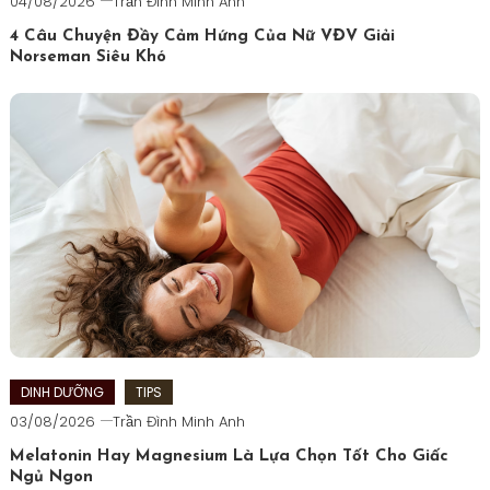
04/08/2026
Trần Đình Minh Anh
4 Câu Chuyện Đầy Cảm Hứng Của Nữ VĐV Giải
Norseman Siêu Khó
Tagged
6D
Triathlon
,
động
lực
ironman
,
endusport
,
giải
triathlon
khắc
nghiệt
,
norseman
triathlon
,
DINH DƯỠNG
TIPS
truyền
03/08/2026
Trần Đình Minh Anh
cảm
Melatonin Hay Magnesium Là Lựa Chọn Tốt Cho Giấc
hứng
Ngủ Ngon