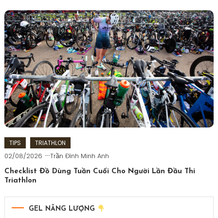
ironman
Tagged
6D
Triathlon
,
bí
quyết
giúp
ngủ
ngon
trước
race
,
endusport
,
khó
ngủ
TIPS
TRIATHLON
trước
02/08/2026
Trần Đình Minh Anh
race
,
Checklist Đồ Dùng Tuần Cuối Cho Người Lần Đầu Thi
làm
Triathlon
sao
Tagged
ngủ
lần
ngon
GEL NĂNG LƯỢNG
đầu