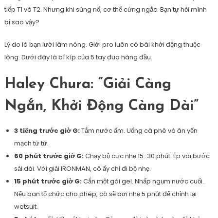
tiếp T1 và T2. Nhưng khi súng nổ, cơ thể cứng ngắc. Bạn tự hỏi mình
bị sao vậy?
Lý do là bạn lười làm nóng. Giới pro luôn có bài khởi động thuộc
lòng. Dưới đây là bí kíp của 5 tay đua hàng đầu.
Haley Chura: “Giải Càng
Ngắn, Khởi Động Càng Dài”
3 tiếng trước giờ G:
Tắm nước ấm. Uống cà phê và ăn yến
mạch từ từ.
60 phút trước giờ G:
Chạy bộ cực nhẹ 15-30 phút. Ép vài bước
sải dài. Với giải IRONMAN, cô ấy chỉ đi bộ nhẹ.
15 phút trước giờ G:
Cắn một gói gel. Nhấp ngụm nước cuối.
Nếu ban tổ chức cho phép, cô sẽ bơi nhẹ 5 phút để chỉnh lại
wetsuit.