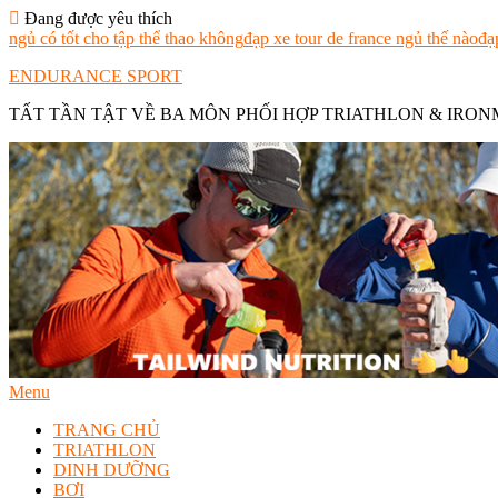
Skip
Đang được yêu thích
To
ngủ có tốt cho tập thể thao không
đạp xe tour de france ngủ thế nào
đạ
Content
ENDURANCE SPORT
TẤT TẦN TẬT VỀ BA MÔN PHỐI HỢP TRIATHLON & IRO
Menu
TRANG CHỦ
TRIATHLON
DINH DƯỠNG
BƠI