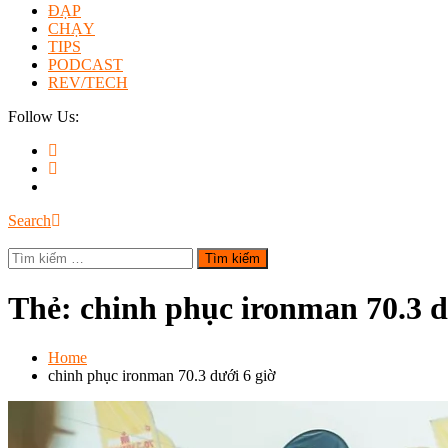
ĐẠP
CHẠY
TIPS
PODCAST
REV/TECH
Follow Us:
Search
Tìm
kiếm
cho:
Thẻ:
chinh phục ironman 70.3 d
Home
chinh phục ironman 70.3 dưới 6 giờ