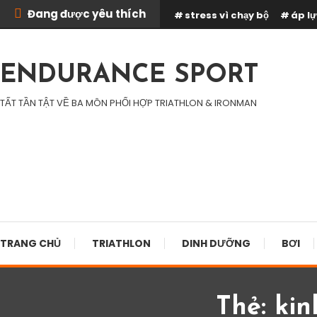
Skip
Đang được yêu thích
stress vì chạy bộ
áp lự
To
Content
ENDURANCE SPORT
TẤT TẦN TẬT VỀ BA MÔN PHỐI HỢP TRIATHLON & IRONMAN
TRANG CHỦ
TRIATHLON
DINH DƯỠNG
BƠI
Thẻ:
kin