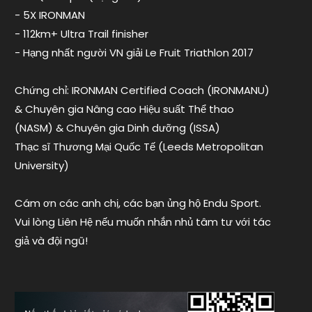
nước
- 5X IRONMAN
ngoài
,
- 112km+ Ultra Trail finisher
triathlon
tips
- Hạng nhất người VN giải Le Fruit Triathlon 2017
Chứng chỉ: IRONMAN Certified Coach (IRONMANU)
& Chuyên gia Nâng cao Hiệu suất Thể thao
(NASM) & Chuyên gia Dinh dưỡng (ISSA)
Thạc sĩ Thương Mại Quốc Tế (Leeds Metropolitan
University)
Cám ơn các anh chị, các bạn ủng hộ Endu Sport.
Vui lòng Liên Hệ nếu muốn nhắn nhủ tâm tư với tác
giả và đội ngũ!