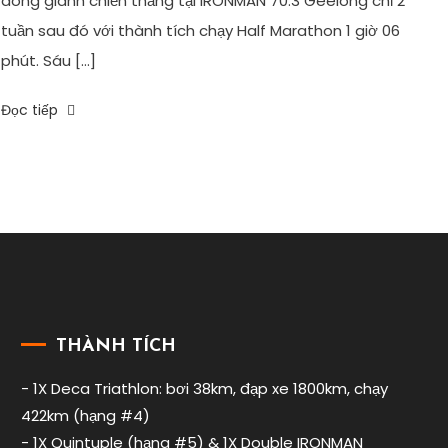
dòng giành chiến thắng tại IRONMAN 70.3 Geelong chỉ 2
tuần sau đó với thành tích chạy Half Marathon 1 giờ 06
phút. Sáu […]
Tagged
Đọc tiếp
6D
Triathlon
,
dinh
dưỡng
ironman
,
endusport
,
kinh
nghiệm
thi
ironman
,
THÀNH TÍCH
kinh
nghiệm
- 1X Deca Triathlon: bơi 38km, đạp xe 1800km, chạy
thi
422km (hạng #4)
ironman
- 1X Quintuple (hạng #5) & 1X Double IRONMAN