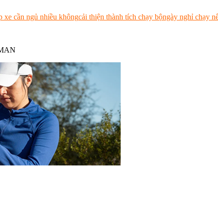
p xe cần ngủ nhiều không
cải thiện thành tích chạy bộ
ngày nghỉ chạy nê
NMAN