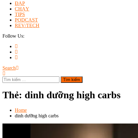
ĐẠP
CHẠY
TIPS
PODCAST
REV/TECH
Follow Us:
Search
Tìm
kiếm
cho:
Thẻ:
dinh dưỡng high carbs
Home
dinh dưỡng high carbs