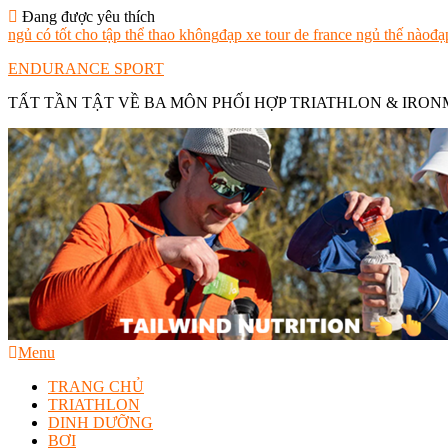
Skip
Đang được yêu thích
To
ngủ có tốt cho tập thể thao không
đạp xe tour de france ngủ thế nào
đạ
Content
ENDURANCE SPORT
TẤT TẦN TẬT VỀ BA MÔN PHỐI HỢP TRIATHLON & IRO
Menu
TRANG CHỦ
TRIATHLON
DINH DƯỠNG
BƠI