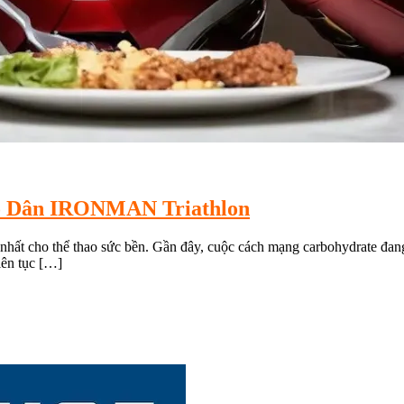
o Dân IRONMAN Triathlon
rọng nhất cho thể thao sức bền. Gần đây, cuộc cách mạng carbohydrate
iên tục […]