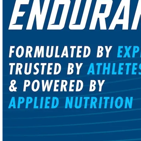
high
carbs
,
dinh
dưỡng
ironman