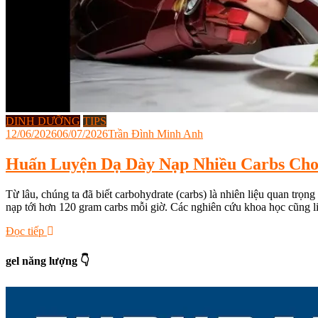
DINH DƯỠNG
TIPS
12/06/2026
06/07/2026
Trần Đình Minh Anh
Huấn Luyện Dạ Dày Nạp Nhiều Carbs Ch
Từ lâu, chúng ta đã biết carbohydrate (carbs) là nhiên liệu quan t
nạp tới hơn 120 gram carbs mỗi giờ. Các nghiên cứu khoa học cũng l
Tagged
Đọc tiếp
dinh
dưỡng
gel năng lượng 👇
hằng
ngày
,
dinh
dưỡng