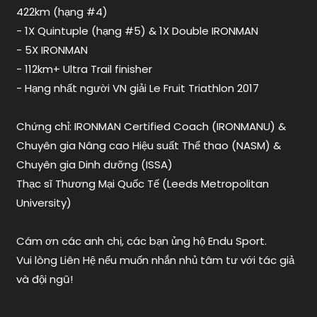
422km (hạng #4)
- 1X Quintuple (hạng #5) & 1X Double IRONMAN
- 5X IRONMAN
- 112km+ Ultra Trail finisher
- Hạng nhất người VN giải Le Fruit Triathlon 2017
Chứng chỉ: IRONMAN Certified Coach (IRONMANU) &
Chuyên gia Nâng cao Hiệu suất Thể thao (NASM) &
Chuyên gia Dinh dưỡng (ISSA)
Thạc sĩ Thương Mại Quốc Tế (Leeds Metropolitan
University)
Cám ơn các anh chị, các bạn ủng hộ Endu Sport.
Vui lòng Liên Hệ nếu muốn nhắn nhủ tâm tư với tác giả
và đội ngũ!