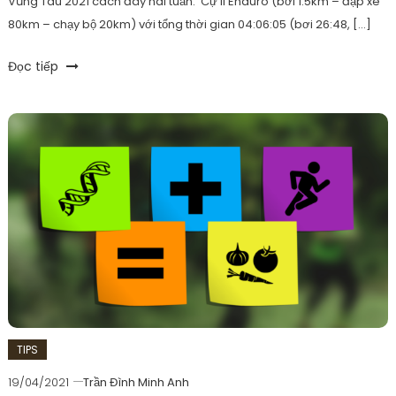
Vũng Tàu 2021 cách đây hai tuần. Cự li Enduro (bơi 1.5km – đạp xe
80km – chạy bộ 20km) với tổng thời gian 04:06:05 (bơi 26:48, […]
Tagged
Đọc tiếp
bcaa
,
chaybo
,
creatine
,
dinhduong
,
garmin
,
oresol
,
sodium
,
trifactor
TIPS
19/04/2021
Trần Đình Minh Anh