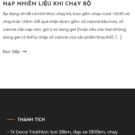
NẠP NHIÊN LIỆU KHI CHẠY BỘ
Áp dụng với tất cả hình thức chạy bộ, bao gồm chạy road >2h30 và
chạy trail >21km. Kết quả nhận được gồm: số calorie tiêu hao, số
calorie cần nạp vào, gợi ý sử dụng gel (hoặc nếu các bạn không
dùng gel có thể tự nhập số calorie của sản phẩm thay thế), […]
Tagged
Đọc tiếp
boidapchay
,
chay
,
chaybo
,
chaytrail
,
dinhduong
,
gel
,
napnhienlieu
,
nutrition
,
trail
THÀNH TÍCH
- 1X Deca Triathlon: bơi 38km, đạp xe 1800km, chạy