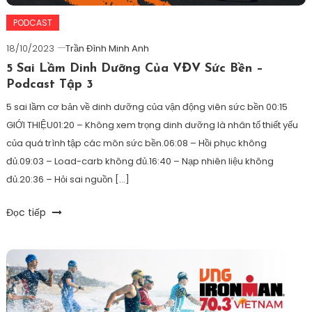
PODCAST
18/10/2023
Trần Đình Minh Anh
5 Sai Lầm Dinh Dưỡng Của VĐV Sức Bền –
Podcast Tập 3
5 sai lầm cơ bản về dinh dưỡng của vận động viên sức bền 00:15
GIỚI THIỆU01:20 – Không xem trọng dinh dưỡng là nhân tố thiết yếu
của quá trình tập các môn sức bền.06:08 – Hồi phục không
đủ.09:03 – Load-carb không đủ.16:40 – Nạp nhiên liệu không
đủ.20:36 – Hỏi sai nguồn […]
Tagged
Đọc tiếp
bamonphoihop
,
bơi
,
boidapchay
,
chaybo
,
dinhduong
,
gel
,