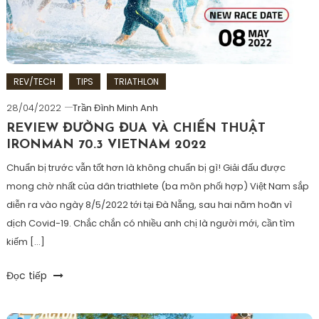
ironman
,
napnhienlieu
,
nutrition
,
triathlon
REV/TECH
TIPS
TRIATHLON
28/04/2022
Trần Đình Minh Anh
REVIEW ĐƯỜNG ĐUA VÀ CHIẾN THUẬT
IRONMAN 70.3 VIETNAM 2022
Chuẩn bị trước vẫn tốt hơn là không chuẩn bị gì! Giải đấu được
mong chờ nhất của dân triathlete (ba môn phối hợp) Việt Nam sắp
diễn ra vào ngày 8/5/2022 tới tại Đà Nẵng, sau hai năm hoãn vì
dịch Covid-19. Chắc chắn có nhiều anh chị là người mới, cần tìm
kiếm […]
Tagged
Đọc tiếp
bamonphoihop
,
boidapchay
,