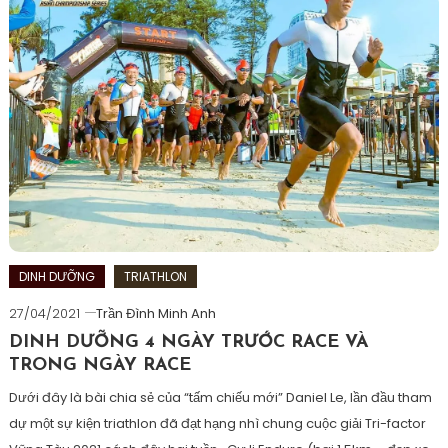
chay
,
chaybo
,
dinhduong
,
ironman
,
ironman703
,
ironman703vietnam
,
napnhienlieu
,
nutrition
,
swimbikerun
,
triathlon
DINH DƯỠNG
TRIATHLON
27/04/2021
Trần Đình Minh Anh
DINH DƯỠNG 4 NGÀY TRƯỚC RACE VÀ
TRONG NGÀY RACE
Dưới đây là bài chia sẻ của “tấm chiếu mới” Daniel Le, lần đầu tham
dự một sự kiện triathlon đã đạt hạng nhì chung cuộc giải Tri-factor