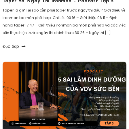
Taper Và Ngày Thi Ironman – Podcast Tập 5
Taper là gì? Tại sao cần phải taper trước ngày thi đấu? Giới thiệu về
Ironman ba môn phối hợp. Chi tiết: 00:16 – Giới thiệu 06:11 – Định
nghĩa taper 17:47 – Giới thiệu ironman ba môn phối hợp và các việc
cần thực hiện trước ngày thi chính thức 30:26 – Ngày thi […]
Tagged
Đọc tiếp
bamonphoihop
,
bơi
,
boidapchay
,
chaybo
,
dinhduong
,
ironman
,
triathlon