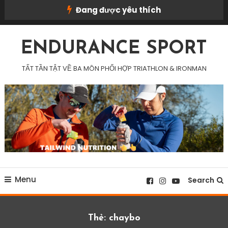
Skip
Đang được yêu thích
To
Content
ENDURANCE SPORT
TẤT TẦN TẬT VỀ BA MÔN PHỐI HỢP TRIATHLON & IRONMAN
Menu
Search
Thẻ:
chaybo