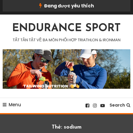
Skip
Đang được yêu thích
To
Content
ENDURANCE SPORT
TẤT TẦN TẬT VỀ BA MÔN PHỐI HỢP TRIATHLON & IRONMAN
Menu
Search
Thẻ:
sodium