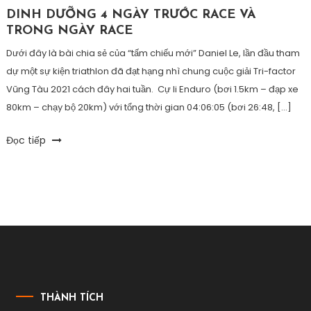
DINH DƯỠNG 4 NGÀY TRƯỚC RACE VÀ
TRONG NGÀY RACE
Dưới đây là bài chia sẻ của “tấm chiếu mới” Daniel Le, lần đầu tham
dự một sự kiện triathlon đã đạt hạng nhì chung cuộc giải Tri-factor
Vũng Tàu 2021 cách đây hai tuần. Cự li Enduro (bơi 1.5km – đạp xe
80km – chạy bộ 20km) với tổng thời gian 04:06:05 (bơi 26:48, […]
Tagged
Đọc tiếp
bcaa
,
chaybo
,
creatine
,
dinhduong
,
garmin
,
oresol
,
sodium
,
trifactor
THÀNH TÍCH