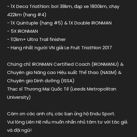
- 1X Deca Triathlon: bơi 38km, đạp xe 1800km, chạy
422km (hạng #4)
- 1X Quintuple (hạng #5) & 1X Double IRONMAN
- 5X IRONMAN
- 112km+ Ultra Trail finisher
- Hạng nhất người VN giải Le Fruit Triathlon 2017
Chứng chỉ: IRONMAN Certified Coach (IRONMANU) &
Chuyên gia Nâng cao Hiệu suất Thể thao (NASM) &
Chuyên gia Dinh dưỡng (ISSA)
Thạc sĩ Thương Mại Quốc Tế (Leeds Metropolitan
University)
Cám ơn các anh chị, các bạn ủng hộ Endu Sport.
Vui lòng Liên Hệ nếu muốn nhắn nhủ tâm tư với tác giả
và đội ngũ!