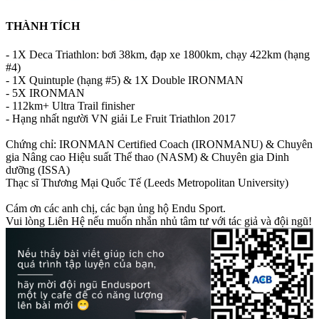
THÀNH TÍCH
- 1X Deca Triathlon: bơi 38km, đạp xe 1800km, chạy 422km (hạng
#4)
- 1X Quintuple (hạng #5) & 1X Double IRONMAN
- 5X IRONMAN
- 112km+ Ultra Trail finisher
- Hạng nhất người VN giải Le Fruit Triathlon 2017
Chứng chỉ: IRONMAN Certified Coach (IRONMANU) & Chuyên
gia Nâng cao Hiệu suất Thể thao (NASM) & Chuyên gia Dinh
dưỡng (ISSA)
Thạc sĩ Thương Mại Quốc Tế (Leeds Metropolitan University)
Cám ơn các anh chị, các bạn ủng hộ Endu Sport.
Vui lòng Liên Hệ nếu muốn nhắn nhủ tâm tư với tác giả và đội ngũ!