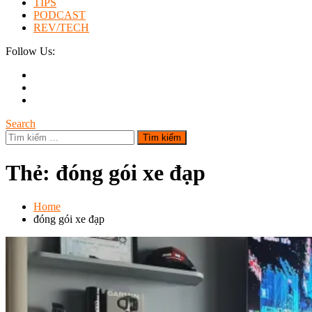
TIPS
PODCAST
REV/TECH
Follow Us:
Search
Tìm
kiếm
cho:
Thẻ:
đóng gói xe đạp
Home
đóng gói xe đạp