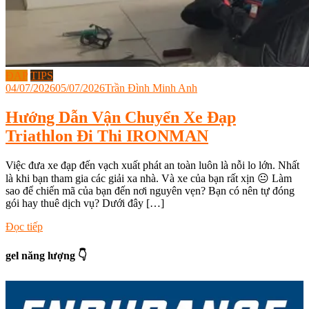
ĐẠP
TIPS
04/07/2026
05/07/2026
Trần Đình Minh Anh
Hướng Dẫn Vận Chuyển Xe Đạp
Triathlon Đi Thi IRONMAN
Việc đưa xe đạp đến vạch xuất phát an toàn luôn là nỗi lo lớn. Nhất
là khi bạn tham gia các giải xa nhà. Và xe của bạn rất xịn 😐 Làm
sao để chiến mã của bạn đến nơi nguyên vẹn? Bạn có nên tự đóng
gói hay thuê dịch vụ? Dưới đây […]
Tagged
Đọc tiếp
dịch
vụ
gel năng lượng 👇
vận
chuyển
xe
đạp