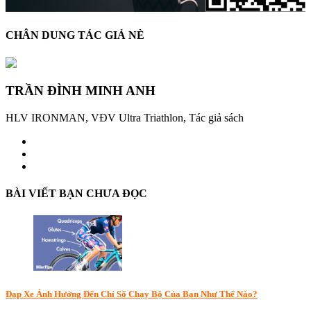
CHÂN DUNG TÁC GIẢ NÈ
TRẦN ĐÌNH MINH ANH
HLV IRONMAN, VĐV Ultra Triathlon, Tác giả sách
BÀI VIẾT BẠN CHƯA ĐỌC
Đạp Xe Ảnh Hưởng Đến Chỉ Số Chạy Bộ Của Bạn Như Thế Nào?