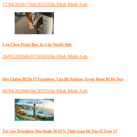
17/04/2026
17/04/2026
Trần Đình Minh Anh
Tagged
đạp
nhanh
hơn
,
ironman
việt
nam
,
Lựa Chọn Pedal Đạp Xe Cho Người Mới
kỹ
thuật
26/05/2026
06/07/2026
Trần Đình Minh Anh
chạy
Tagged
bộ
,
đạp
triathlon
xe
,
đạp
Hội Chứng REDs Ở Triathlete: Vấn Đề Nghiêm Trọng Đang Bị Bỏ Ngỏ
xe
ironman
,
06/04/2026
06/04/2026
Trần Đình Minh Anh
ironman
Tagged
xe
bơi
đạp
,
đạp
look
chạy
,
keo
,
dinh
mua
dưỡng
pedal
,
ironman
,
Tại Sao Triathlete Nên Dành 70-85% Thời Gian Để Tập Ở Zone 2?
mua
ironman
,