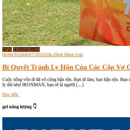
TIPS
TRIATHLON
06/06/2026
06/07/2026
Trần Đình Minh Anh
Bí Quyết Tránh Ly Hôn Của Các Cặp V
Cuộc sống vốn dĩ đã vô cùng bận rộn. Bạn đi làm, bạn bận rộn. Bạn đi
ly dài như IRONMAN, bạn sẽ là người […]
Tagged
Đọc tiếp
bí
quyết
gel năng lượng 👇
tránh
ly
hôn
của