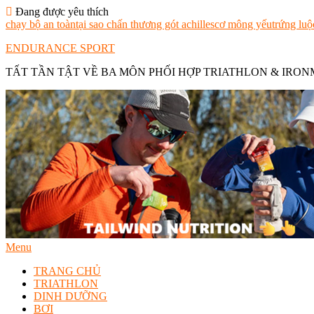
Skip
Đang được yêu thích
To
chạy bộ an toàn
tại sao chấn thương gót achilles
cơ mông yếu
trứng luộ
Content
ENDURANCE SPORT
TẤT TẦN TẬT VỀ BA MÔN PHỐI HỢP TRIATHLON & IRO
Menu
TRANG CHỦ
TRIATHLON
DINH DƯỠNG
BƠI