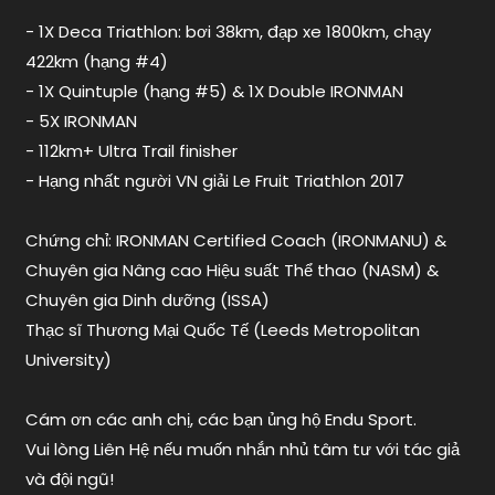
tính
- 1X Deca Triathlon: bơi 38km, đạp xe 1800km, chạy
đạp
422km (hạng #4)
xe
Garmin
- 1X Quintuple (hạng #5) & 1X Double IRONMAN
- 5X IRONMAN
- 112km+ Ultra Trail finisher
- Hạng nhất người VN giải Le Fruit Triathlon 2017
Chứng chỉ: IRONMAN Certified Coach (IRONMANU) &
Chuyên gia Nâng cao Hiệu suất Thể thao (NASM) &
Chuyên gia Dinh dưỡng (ISSA)
Thạc sĩ Thương Mại Quốc Tế (Leeds Metropolitan
University)
Cám ơn các anh chị, các bạn ủng hộ Endu Sport.
Vui lòng Liên Hệ nếu muốn nhắn nhủ tâm tư với tác giả
và đội ngũ!