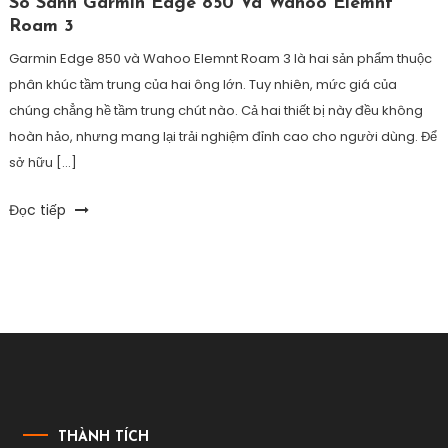
So Sánh Garmin Edge 850 Và Wahoo Elemnt
Roam 3
Garmin Edge 850 và Wahoo Elemnt Roam 3 là hai sản phẩm thuộc
phân khúc tầm trung của hai ông lớn. Tuy nhiên, mức giá của
chúng chẳng hề tầm trung chút nào. Cả hai thiết bị này đều không
hoàn hảo, nhưng mang lại trải nghiệm đỉnh cao cho người dùng. Để
sở hữu […]
Tagged
Đọc tiếp
đồng
hồ
xe
đạp
tốt
nhất
,
garmin
edge
850
,
máy
THÀNH TÍCH