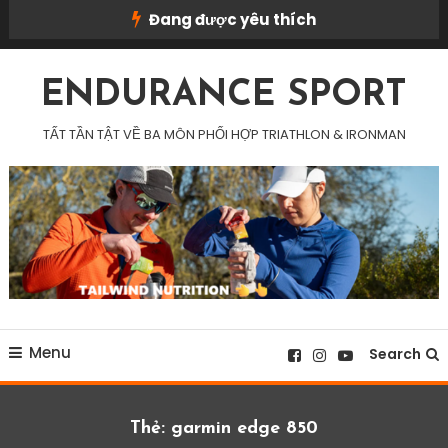
Skip
Đang được yêu thích
To
Content
ENDURANCE SPORT
TẤT TẦN TẬT VỀ BA MÔN PHỐI HỢP TRIATHLON & IRONMAN
Menu
Search
Thẻ:
garmin edge 850