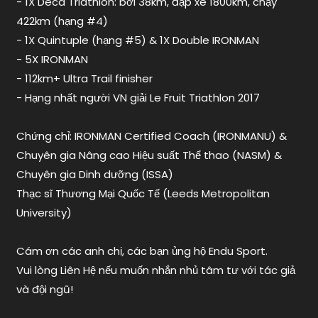
- 1X Deca Triathlon: bơi 38km, đạp xe 1800km, chạy
canyon
,
422km (hạng #4)
xe
đạp
- 1X Quintuple (hạng #5) & 1X Double IRONMAN
Giant
,
- 5X IRONMAN
xe
- 112km+ Ultra Trail finisher
đạp
- Hạng nhất người VN giải Le Fruit Triathlon 2017
nào
đủ
Chứng chỉ: IRONMAN Certified Coach (IRONMANU) &
chuẩn
thi
Chuyên gia Nâng cao Hiệu suất Thể thao (NASM) &
ironman
Chuyên gia Dinh dưỡng (ISSA)
Thạc sĩ Thương Mại Quốc Tế (Leeds Metropolitan
University)
Cám ơn các anh chị, các bạn ủng hộ Endu Sport.
Vui lòng Liên Hệ nếu muốn nhắn nhủ tâm tư với tác giả
và đội ngũ!