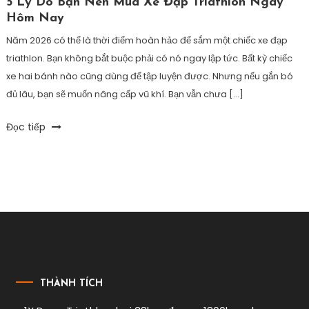
5 Lý Do Bạn Nên Mua Xe Đạp Triathlon Ngay
Hôm Nay
Năm 2026 có thể là thời điểm hoàn hảo để sắm một chiếc xe đạp
triathlon. Bạn không bắt buộc phải có nó ngay lập tức. Bất kỳ chiếc
xe hai bánh nào cũng dùng để tập luyện được. Nhưng nếu gắn bó
đủ lâu, bạn sẽ muốn nâng cấp vũ khí. Bạn vẫn chưa […]
Tagged
Đọc tiếp
mua
xe
đạp
thi
ironman
,
mua
xe
đạp
triathlon
,
xe
THÀNH TÍCH
đạp