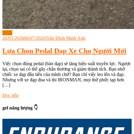
ĐẠP
26/05/2026
06/07/2026
Trần Đình Minh Anh
Lựa Chọn Pedal Đạp Xe Cho Người Mới
Việc chọn đúng pedal (bàn đạp) sẽ tăng hiệu suất truyền lực. Ngược
lại, chọn sai có thể gây chấn thương và giảm thành tích. Bạn nhớ
chiếc xe đạp đầu tiên của mình chứ? Bạn chỉ việc leo lên và đạp.
Nhưng với xe đạp đua và thi IRONMAN, mọi thứ phức tạp hơn
[…]
Tagged
Đọc tiếp
đạp
xe
,
gel năng lượng 👇
đạp
xe
ironman
,
ironman
xe