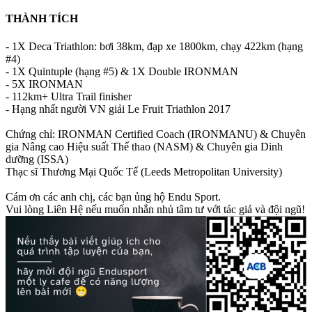
THÀNH TÍCH
- 1X Deca Triathlon: bơi 38km, đạp xe 1800km, chạy 422km (hạng
#4)
- 1X Quintuple (hạng #5) & 1X Double IRONMAN
- 5X IRONMAN
- 112km+ Ultra Trail finisher
- Hạng nhất người VN giải Le Fruit Triathlon 2017
Chứng chỉ: IRONMAN Certified Coach (IRONMANU) & Chuyên
gia Nâng cao Hiệu suất Thể thao (NASM) & Chuyên gia Dinh
dưỡng (ISSA)
Thạc sĩ Thương Mại Quốc Tế (Leeds Metropolitan University)
Cám ơn các anh chị, các bạn ủng hộ Endu Sport.
Vui lòng Liên Hệ nếu muốn nhắn nhủ tâm tư với tác giả và đội ngũ!