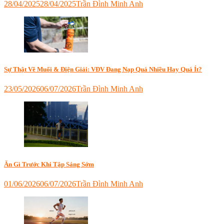
28/04/2025
28/04/2025
Trần Đình Minh Anh
Tagged
cách
cải
thiện
giấc
ngủ
cho
Sự Thật Về Muối & Điện Giải: VĐV Đang Nạp Quá Nhiều Hay Quá Ít?
người
tập
23/05/2026
06/07/2026
Trần Đình Minh Anh
luyện
,
Tagged
giấc
chiến
ngủ
thuật
và
dinh
hiệu
dưỡng
suất
ironman
,
thể
chiến
thao
,
thuật
Ăn Gì Trước Khi Tập Sáng Sớm
làm
dinh
sao
dưỡng
01/06/2026
06/07/2026
Trần Đình Minh Anh
để
marathon
,
Tagged
ngủ
điện
ăn
ngon
giải
,
gì
hơn
hạ
trước
khi
natri