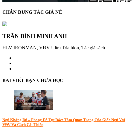
CHÂN DUNG TÁC GIẢ NÈ
TRẦN ĐÌNH MINH ANH
HLV IRONMAN, VĐV Ultra Triathlon, Tác giả sách
BÀI VIẾT BẠN CHƯA ĐỌC
Ngủ Không Đủ – Phong Độ Tụt Dốc: Tầm Quan Trọng Của Giấc Ngủ Với
VĐV Và Cách Cải Thiện