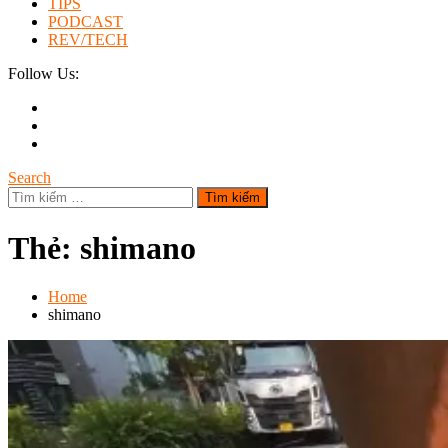
TIPS
PODCAST
REV/TECH
Follow Us:
Search
Tìm
kiếm
cho:
Thẻ:
shimano
Home
shimano