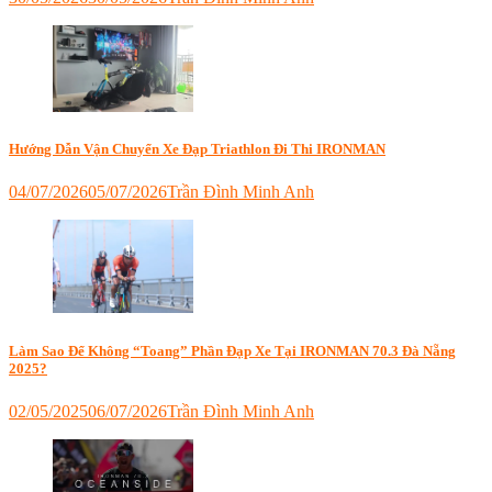
Tagged
đi
thi
ironman
,
tập
thiếu
có
Hướng Dẫn Vận Chuyển Xe Đạp Triathlon Đi Thi IRONMAN
nên
đi
04/07/2026
05/07/2026
Trần Đình Minh Anh
thi
Tagged
ironman
,
dịch
thi
vụ
ironman
vận
như
chuyển
thế
xe
nào
đạp
thi
Làm Sao Để Không “Toang” Phần Đạp Xe Tại IRONMAN 70.3 Đà Nẵng
2025?
ironman
,
đóng
gói
02/05/2025
06/07/2026
Trần Đình Minh Anh
xe
Tagged
đạp
,
cutoff
làm
đạp
sao
xe