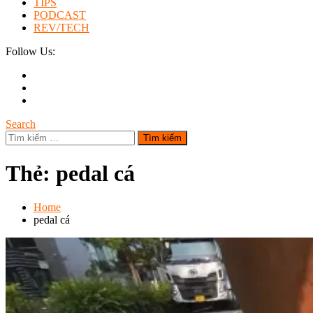
TIPS
PODCAST
REV/TECH
Follow Us:
Search
Tìm
kiếm
cho:
Thẻ:
pedal cá
Home
pedal cá