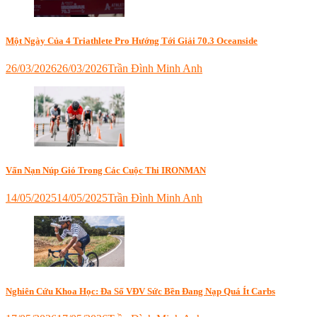
mang
IRONMAN
xe
70.3
đạp
Đà
Một Ngày Của 4 Triathlete Pro Hướng Tới Giải 70.3 Oceanside
đi
Nẵng
,
thi
kỹ
26/03/2026
26/03/2026
Trần Đình Minh Anh
ironman
,
thuật
Tagged
thi
đạp
heat
ironman
xe
training
,
nước
Ironman
nạp
ngoài
70.3
năng
mang
cho
lượng
xe
người
ironman
,
đạp
mới
triathlete
,
Vấn Nạn Núp Gió Trong Các Cuộc Thi IRONMAN
ra
triathlon
sao
,
14/05/2025
14/05/2025
Trần Đình Minh Anh
thi
Tagged
ironman
drafting
,
ở
đạp
châu
xe
,
âu
,
ironman
,
vận
IRONMAN
chuyển
70.3
xe
Nghiên Cứu Khoa Học: Đa Số VĐV Sức Bền Đang Nạp Quá Ít Carbs
Đà
đạp
Nẵng
,
thi