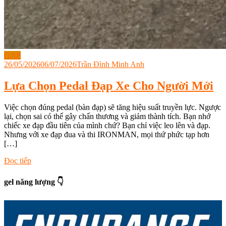
ĐẠP
26/05/2026
06/07/2026
Trần Đình Minh Anh
Lựa Chọn Pedal Đạp Xe Cho Người Mới
Việc chọn đúng pedal (bàn đạp) sẽ tăng hiệu suất truyền lực. Ngược
lại, chọn sai có thể gây chấn thương và giảm thành tích. Bạn nhớ
chiếc xe đạp đầu tiên của mình chứ? Bạn chỉ việc leo lên và đạp.
Nhưng với xe đạp đua và thi IRONMAN, mọi thứ phức tạp hơn
[…]
Tagged
Đọc tiếp
đạp
xe
,
gel năng lượng 👇
đạp
xe
ironman
,
ironman
xe