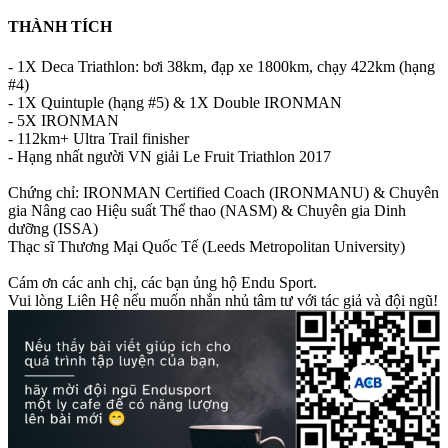
THÀNH TÍCH
- 1X Deca Triathlon: bơi 38km, đạp xe 1800km, chạy 422km (hạng
#4)
- 1X Quintuple (hạng #5) & 1X Double IRONMAN
- 5X IRONMAN
- 112km+ Ultra Trail finisher
- Hạng nhất người VN giải Le Fruit Triathlon 2017
Chứng chỉ: IRONMAN Certified Coach (IRONMANU) & Chuyên
gia Nâng cao Hiệu suất Thể thao (NASM) & Chuyên gia Dinh
dưỡng (ISSA)
Thạc sĩ Thương Mại Quốc Tế (Leeds Metropolitan University)
Cám ơn các anh chị, các bạn ủng hộ Endu Sport.
Vui lòng Liên Hệ nếu muốn nhắn nhủ tâm tư với tác giả và đội ngũ!