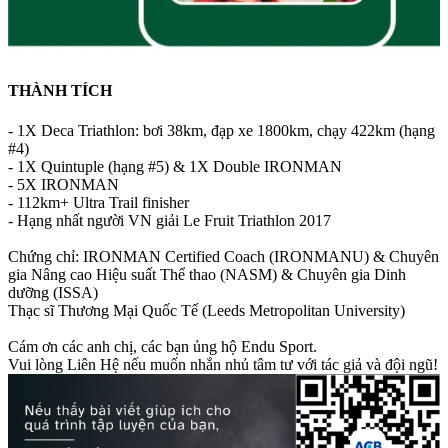
THÀNH TÍCH
- 1X Deca Triathlon: bơi 38km, đạp xe 1800km, chạy 422km (hạng
#4)
- 1X Quintuple (hạng #5) & 1X Double IRONMAN
- 5X IRONMAN
- 112km+ Ultra Trail finisher
- Hạng nhất người VN giải Le Fruit Triathlon 2017
Chứng chỉ: IRONMAN Certified Coach (IRONMANU) & Chuyên
gia Nâng cao Hiệu suất Thể thao (NASM) & Chuyên gia Dinh
dưỡng (ISSA)
Thạc sĩ Thương Mại Quốc Tế (Leeds Metropolitan University)
Cám ơn các anh chị, các bạn ủng hộ Endu Sport.
Vui lòng Liên Hệ nếu muốn nhắn nhủ tâm tư với tác giả và đội ngũ!