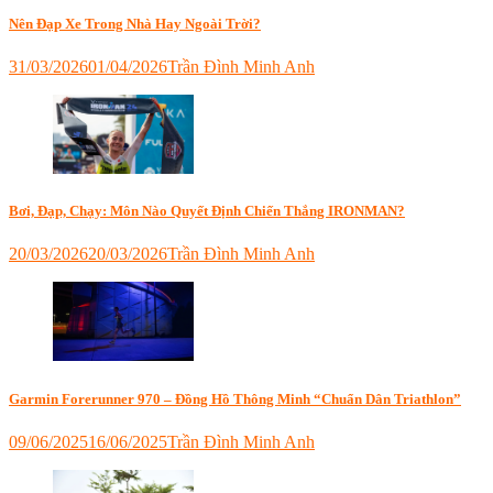
Nên Đạp Xe Trong Nhà Hay Ngoài Trời?
31/03/2026
01/04/2026
Trần Đình Minh Anh
Tagged
bike
indoor
,
đạp
xe
trong
nhà
,
Bơi, Đạp, Chạy: Môn Nào Quyết Định Chiến Thắng IRONMAN?
indoor
triathlon
,
20/03/2026
20/03/2026
Trần Đình Minh Anh
ironman
Tagged
vietnam
,
bơi
,
rulo
chạy
đạp
bộ
,
xe
,
đạp
smart
xe
,
trainer
,
ironman
Garmin Forerunner 970 – Đồng Hồ Thông Minh “Chuẩn Dân Triathlon”
triathlon
vietnam
,
triathlon
09/06/2025
16/06/2025
Trần Đình Minh Anh
Tagged
đồng