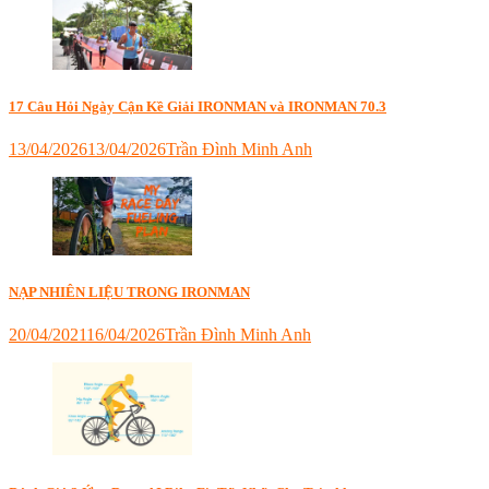
hồ
thông
minh
,
Garmin
Forerunner
970
,
17 Câu Hỏi Ngày Cận Kề Giải IRONMAN và IRONMAN 70.3
thiết
bị
13/04/2026
13/04/2026
Trần Đình Minh Anh
thể
thao
cao
cấp
NẠP NHIÊN LIỆU TRONG IRONMAN
20/04/2021
16/04/2026
Trần Đình Minh Anh
Tagged
angel
,
bamonphoihop
,
boidapchay
,
dinhduong
,
gel
,
ironman
,