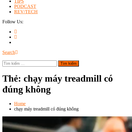
TIPS
PODCAST
REV/TECH
Follow Us:
Search
Tìm
kiếm
cho:
Thẻ:
chạy máy treadmill có
đúng không
Home
chạy máy treadmill có đúng không