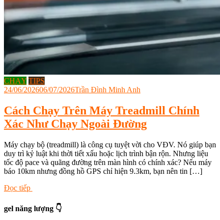
CHẠY
TIPS
24/06/2026
06/07/2026
Trần Đình Minh Anh
Cách Chạy Trên Máy Treadmill Chính
Xác Như Chạy Ngoài Đường
Máy chạy bộ (treadmill) là công cụ tuyệt vời cho VĐV. Nó giúp bạn
duy trì kỷ luật khi thời tiết xấu hoặc lịch trình bận rộn. Nhưng liệu
tốc độ pace và quãng đường trên màn hình có chính xác? Nếu máy
báo 10km nhưng đồng hồ GPS chỉ hiện 9.3km, bạn nên tin […]
Tagged
Đọc tiếp
6D
Triathlon
,
gel năng lượng 👇
cách