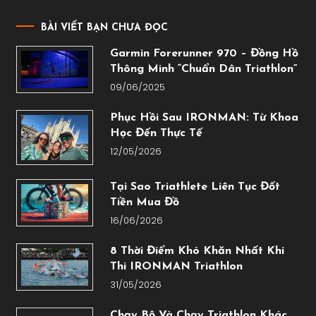
BÀI VIẾT BẠN CHƯA ĐỌC
Garmin Forerunner 970 – Đồng Hồ
Thông Minh “Chuẩn Dân Triathlon”
09/06/2025
Phục Hồi Sau IRONMAN: Từ Khoa
Học Đến Thực Tế
12/05/2026
Tại Sao Triathlete Liên Tục Đốt
Tiền Mua Đồ
16/06/2026
8 Thời Điểm Khó Khăn Nhất Khi
Thi IRONMAN Triathlon
31/05/2026
Chạy Bộ Và Chạy Triathlon Khác