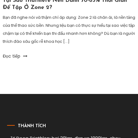
Tại Sao Triathlete Nên Dành 70-85% Thời Gian
Để Tập Ở Zone 2?
Bạn đã nghe nói và thậm chí áp dụng: Zone 2 là chân ái, là nền tảng
của thể thao sức bền. Nhưng liệu bạn có thực sự hiểu tại sao việc tập
chậm lại có thể khiến bạn thi đấu nhanh hơn không? Dù bạn là người
thích đào sâu gốc rễ khoa học […]
Tagged
Đọc tiếp
6D
Triathlon
,
bơi
đạp
chạy
zone
2
,
cách
chia
vùng
THÀNH TÍCH
nhịp