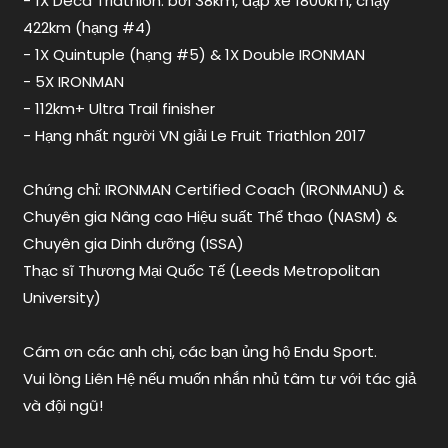
- 1X Deca Triathlon: bơi 38km, đạp xe 1800km, chạy
tim
,
422km (hạng #4)
endusport
,
ironman
- 1X Quintuple (hạng #5) & 1X Double IRONMAN
zone
- 5X IRONMAN
2
,
- 112km+ Ultra Trail finisher
tập
- Hạng nhất người VN giải Le Fruit Triathlon 2017
chạy
zone
Chứng chỉ: IRONMAN Certified Coach (IRONMANU) &
2
,
tập
Chuyên gia Nâng cao Hiệu suất Thể thao (NASM) &
ironman
Chuyên gia Dinh dưỡng (ISSA)
zone
Thạc sĩ Thương Mại Quốc Tế (Leeds Metropolitan
2
,
University)
Trần
Đình
Cám ơn các anh chị, các bạn ủng hộ Endu Sport.
Minh
Anh
,
Vui lòng Liên Hệ nếu muốn nhắn nhủ tâm tư với tác giả
vùng
và đội ngũ!
nhịp
tim