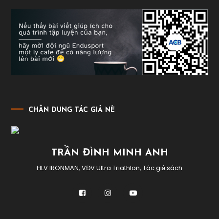
trong
thể
thao
,
zone
2
là
gì
,
zone
2
training
CHÂN DUNG TÁC GIẢ NÈ
TRẦN ĐÌNH MINH ANH
HLV IRONMAN, VĐV Ultra Triathlon, Tác giả sách