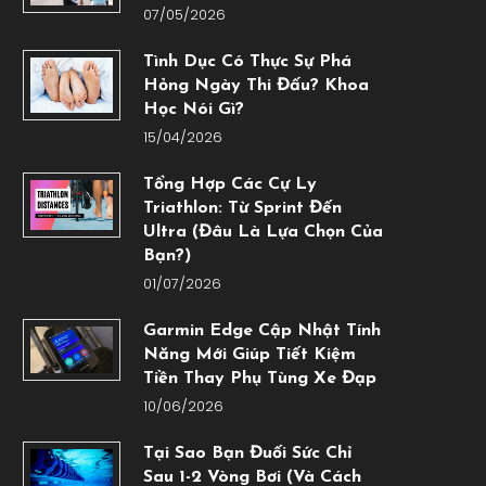
07/05/2026
Tình Dục Có Thực Sự Phá
Hỏng Ngày Thi Đấu? Khoa
Học Nói Gì?
15/04/2026
Tổng Hợp Các Cự Ly
Triathlon: Từ Sprint Đến
Ultra (Đâu Là Lựa Chọn Của
Bạn?)
01/07/2026
Garmin Edge Cập Nhật Tính
Năng Mới Giúp Tiết Kiệm
Tiền Thay Phụ Tùng Xe Đạp
10/06/2026
Tại Sao Bạn Đuối Sức Chỉ
Sau 1-2 Vòng Bơi (Và Cách