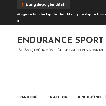
Skip
Đang được yêu thích
To
ngủ có tốt cho tập thể thao không
đạp xe tour 
Content
gì
ENDURANCE SPORT
TẤT TẦN TẬT VỀ BA MÔN PHỐI HỢP TRIATHLON & IRONMAN
TRANG CHỦ
TRIATHLON
DINH DƯỠNG