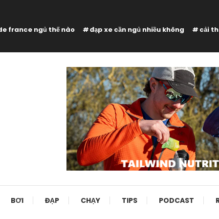
de france ngủ thế nào
đạp xe cần ngủ nhiều không
cải t
BƠI
ĐẠP
CHẠY
TIPS
PODCAST