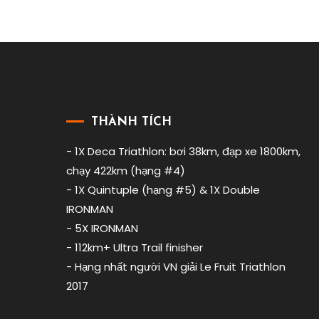
roth
,
endusport
,
iron
distance
là
gì
,
ironman
world
THÀNH TÍCH
championship
,
kỉ
- 1X Deca Triathlon: bơi 38km, đạp xe 1800km,
lục
chạy 422km (hạng #4)
ironman
,
- 1X Quintuple (hạng #5) & 1X Double
kỉ
IRONMAN
lục
- 5X IRONMAN
thế
- 112km+ Ultra Trail finisher
giới
ba
- Hạng nhất người VN giải Le Fruit Triathlon
môn
2017
phối
hợp
,