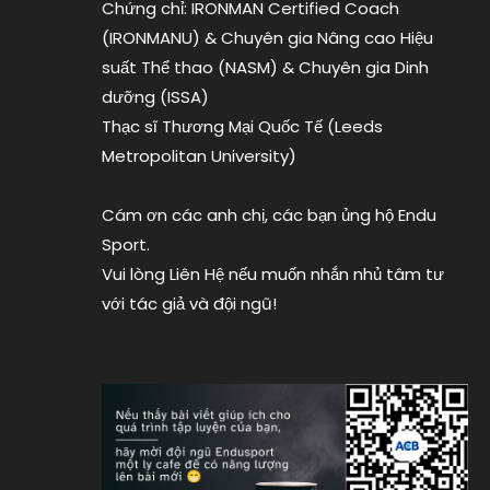
Chứng chỉ: IRONMAN Certified Coach
kỉ
(IRONMANU) & Chuyên gia Nâng cao Hiệu
lục
thế
suất Thể thao (NASM) & Chuyên gia Dinh
giới
dưỡng (ISSA)
IRONMAN
,
Thạc sĩ Thương Mại Quốc Tế (Leeds
thành
Metropolitan University)
tích
tốt
Cám ơn các anh chị, các bạn ủng hộ Endu
nhất
ironman
,
Sport.
Trần
Vui lòng Liên Hệ nếu muốn nhắn nhủ tâm tư
Đình
với tác giả và đội ngũ!
Minh
Anh