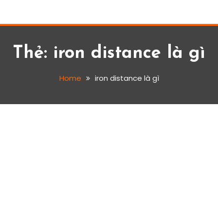
Thẻ:
iron distance là gì
Home
iron distance là gì