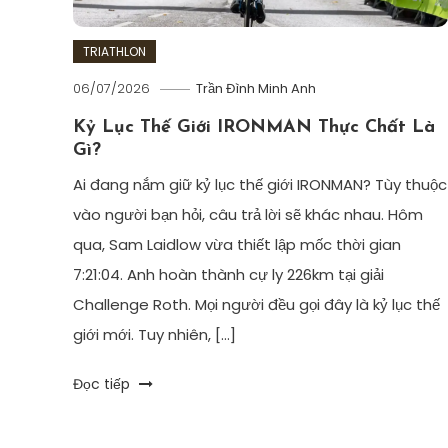
TRIATHLON
06/07/2026
Trần Đình Minh Anh
Kỷ Lục Thế Giới IRONMAN Thực Chất Là
Gì?
Ai đang nắm giữ kỷ lục thế giới IRONMAN? Tùy thuộc
vào người bạn hỏi, câu trả lời sẽ khác nhau. Hôm
qua, Sam Laidlow vừa thiết lập mốc thời gian
7:21:04. Anh hoàn thành cự ly 226km tại giải
Challenge Roth. Mọi người đều gọi đây là kỷ lục thế
giới mới. Tuy nhiên, […]
Tagged
Đọc tiếp
6Dtriathlon
,
challenge