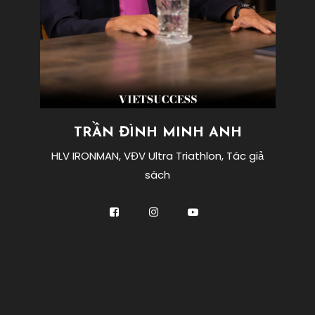
lục
thế
giới
IRONMAN
,
thành
tích
tốt
nhất
TRẦN ĐÌNH MINH ANH
ironman
,
Trần
HLV IRONMAN, VĐV Ultra Triathlon, Tác giả
Đình
sách
Minh
Anh