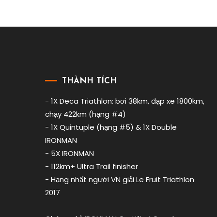
chạy
giỏi
nhất
thế
giới
,
canyon
speedmax
,
THÀNH TÍCH
challenge
roth
,
- 1X Deca Triathlon: bơi 38km, đạp xe 1800km,
endusport
,
chạy 422km (hạng #4)
giải
- 1X Quintuple (hạng #5) & 1X Double
mã
IRONMAN
chức
- 5X IRONMAN
vô
- 112km+ Ultra Trail finisher
địch
của
- Hạng nhất người VN giải Le Fruit Triathlon
Sam
2017
Laidlow
,
ironman