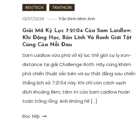
REV/TECH
TRIATHLON
13/07/2026
Trần Đình Minh Anh
Giải Mã Kỷ Lục 7:21:04 Của Sam Laidlow:
Khí Động Học, Bản Lĩnh Và Ranh Giới Tột
Cùng Của Nỗi Đau
Sam Laidlow vừa phá vỡ kỷ lục thế giới cự ly iron-
distance tại giải Challenge Roth. Hãy cùng khám
phá chiến thuật sắc bén và sự thật đằng sau chiến
thắng lịch sử 7:21:04 này. Khi chỉ còn cách vạch
đích khoảng 6km, tâm trí của Sam Laidlow hoàn
toàn trống rỗng. Anh không hề […]
Tagged
Đọc tiếp
6Dtriathlon
,
bơi
đạp