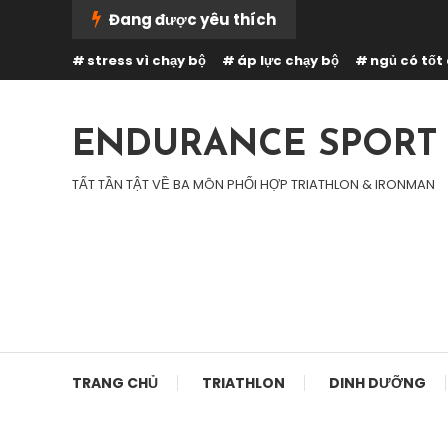
Skip
Đang được yêu thích
To
stress vì chạy bộ
áp lực chạy bộ
ngủ có tốt
Content
ENDURANCE SPORT
TẤT TẦN TẬT VỀ BA MÔN PHỐI HỢP TRIATHLON & IRONMAN
TRANG CHỦ
TRIATHLON
DINH DƯỠNG