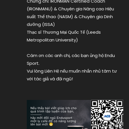
Chứng chỉ: IRONMAN Certified Coach
vietnam
,
(IRONMANU) & Chuyên gia Nâng cao Hiệu
kỉ
lục
suất Thể thao (NASM) & Chuyên gia Dinh
ironman
,
dưỡng (ISSA)
sam
Thạc sĩ Thương Mại Quốc Tế (Leeds
laidlow
,
Metropolitan University)
Trần
Đình
Cám ơn các anh chị, các bạn ủng hộ Endu
Minh
Anh
,
Sport.
vô
Vui lòng Liên Hệ nếu muốn nhắn nhủ tâm tư
địch
với tác giả và đội ngũ!
challenge
roth
,
vô
địch
ironman
,
xe
đạp
canyon