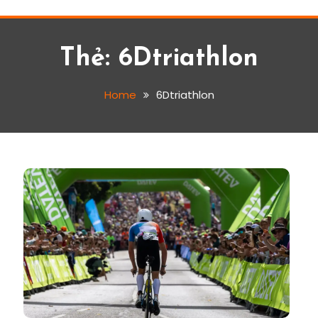
Thẻ:
6Dtriathlon
Home
6Dtriathlon