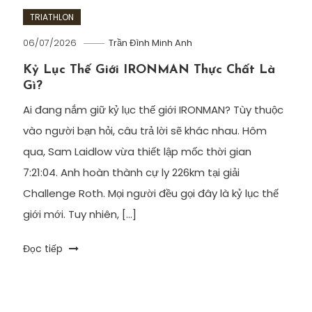
TRIATHLON
06/07/2026
Trần Đình Minh Anh
Kỷ Lục Thế Giới IRONMAN Thực Chất Là
Gì?
Ai đang nắm giữ kỷ lục thế giới IRONMAN? Tùy thuộc
vào người bạn hỏi, câu trả lời sẽ khác nhau. Hôm
qua, Sam Laidlow vừa thiết lập mốc thời gian
7:21:04. Anh hoàn thành cự ly 226km tại giải
Challenge Roth. Mọi người đều gọi đây là kỷ lục thế
giới mới. Tuy nhiên, […]
Tagged
Đọc tiếp
6Dtriathlon
,
challenge
roth
,
endusport
,