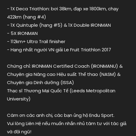
toàn
- 1X Deca Triathlon: bơi 38km, đạp xe 1800km, chạy
không
,
422km (hạng #4)
creatine
có
- 1X Quintuple (hạng #5) & 1X Double IRONMAN
tăng
- 5X IRONMAN
cân
- 112km+ Ultra Trail finisher
không
,
- Hạng nhất người VN giải Le Fruit Triathlon 2017
creatine
là
Chứng chỉ: IRONMAN Certified Coach (IRONMANU) &
gì
,
dùng
Chuyên gia Nâng cao Hiệu suất Thể thao (NASM) &
creatine
Chuyên gia Dinh dưỡng (ISSA)
như
Thạc sĩ Thương Mại Quốc Tế (Leeds Metropolitan
thế
University)
nào
Cám ơn các anh chị, các bạn ủng hộ Endu Sport.
Vui lòng Liên Hệ nếu muốn nhắn nhủ tâm tư với tác giả
và đội ngũ!