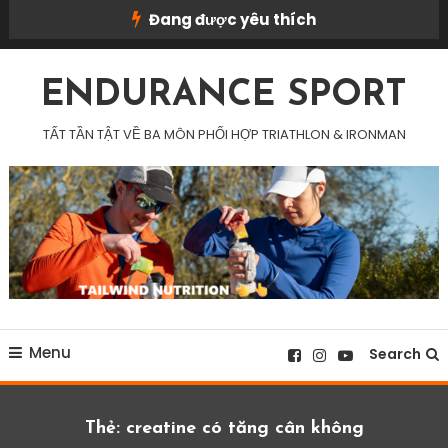
Skip
Đang được yêu thích
To
Content
ENDURANCE SPORT
TẤT TẦN TẬT VỀ BA MÔN PHỐI HỢP TRIATHLON & IRONMAN
Menu
Search
Thẻ:
creatine có tăng cân không