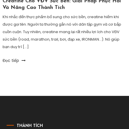
Creatine Cho VĐV Sức Bền: Giải Pháp Phục Hồi
Và Nâng Cao Thành Tích
Khi nhắc đến thực phẩm bổ sung cho sức bền, creatine hiếm khi
được gọi tên. Người ta thường gắn nó với dân tập gym và cơ bắp
cuồn cuộn. Tuy nhiên, creatine mang lại rất nhiều lợi ích cho VĐV
sức bền (road, marathon, trail, bơi, đạp xe, IRONMAN…). Nó giúp
bạn duy trì […]
Tagged
Đọc tiếp
creatine
cho
chạy
bộ
,
creatine
cho
ironman
,
creatine
có
an
THÀNH TÍCH