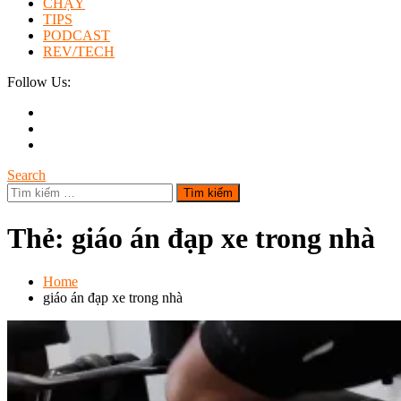
CHẠY
TIPS
PODCAST
REV/TECH
Follow Us:
Search
Tìm
kiếm
cho:
Thẻ:
giáo án đạp xe trong nhà
Home
giáo án đạp xe trong nhà