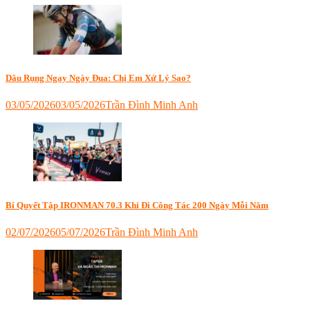
Dâu Rụng Ngay Ngày Đua: Chị Em Xử Lý Sao?
03/05/2026
03/05/2026
Trần Đình Minh Anh
Tagged
dâu
rụng
,
dâu
rụng
ironman
,
đèn
đỏ
,
Bí Quyết Tập IRONMAN 70.3 Khi Đi Công Tác 200 Ngày Mỗi Năm
tới
tháng
02/07/2026
05/07/2026
Trần Đình Minh Anh
ngày
Tagged
thi
,
chinh
triathlon
phục
ironman
,
đi
công