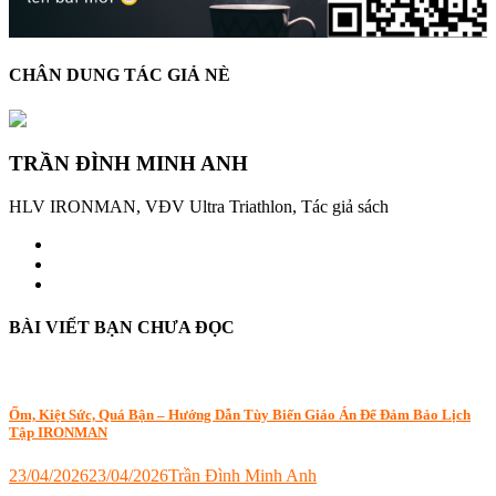
CHÂN DUNG TÁC GIẢ NÈ
TRẦN ĐÌNH MINH ANH
HLV IRONMAN, VĐV Ultra Triathlon, Tác giả sách
BÀI VIẾT BẠN CHƯA ĐỌC
Ốm, Kiệt Sức, Quá Bận – Hướng Dẫn Tùy Biến Giáo Án Để Đảm Bảo Lịch
Tập IRONMAN
23/04/2026
23/04/2026
Trần Đình Minh Anh