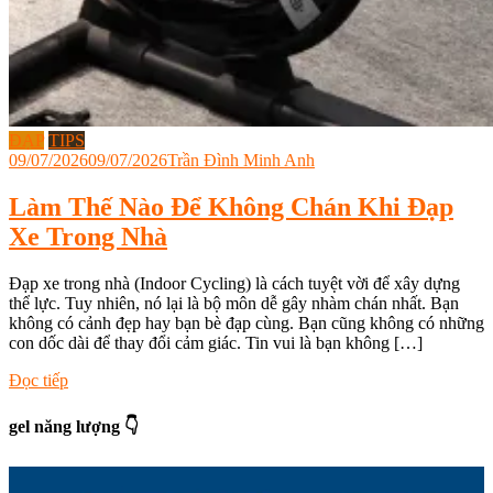
ĐẠP
TIPS
09/07/2026
09/07/2026
Trần Đình Minh Anh
Làm Thế Nào Để Không Chán Khi Đạp
Xe Trong Nhà
Đạp xe trong nhà (Indoor Cycling) là cách tuyệt vời để xây dựng
thể lực. Tuy nhiên, nó lại là bộ môn dễ gây nhàm chán nhất. Bạn
không có cảnh đẹp hay bạn bè đạp cùng. Bạn cũng không có những
con dốc dài để thay đổi cảm giác. Tin vui là bạn không […]
Tagged
Đọc tiếp
cách
đạp
gel năng lượng 👇
xe
trong
nhà
,