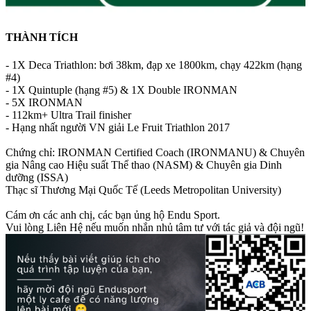
THÀNH TÍCH
- 1X Deca Triathlon: bơi 38km, đạp xe 1800km, chạy 422km (hạng
#4)
- 1X Quintuple (hạng #5) & 1X Double IRONMAN
- 5X IRONMAN
- 112km+ Ultra Trail finisher
- Hạng nhất người VN giải Le Fruit Triathlon 2017
Chứng chỉ: IRONMAN Certified Coach (IRONMANU) & Chuyên
gia Nâng cao Hiệu suất Thể thao (NASM) & Chuyên gia Dinh
dưỡng (ISSA)
Thạc sĩ Thương Mại Quốc Tế (Leeds Metropolitan University)
Cám ơn các anh chị, các bạn ủng hộ Endu Sport.
Vui lòng Liên Hệ nếu muốn nhắn nhủ tâm tư với tác giả và đội ngũ!