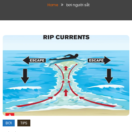
Home
bơi người sắt
BƠI
TIPS