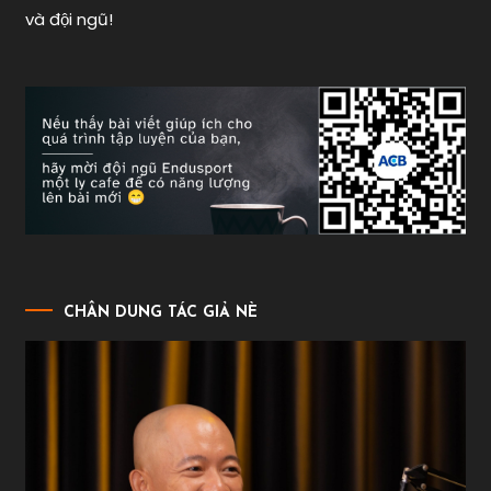
bơi
và đội ngũ!
người
mới
,
endusport
,
ironman
vietnam
CHÂN DUNG TÁC GIẢ NÈ