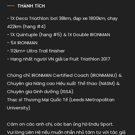
biển
THÀNH TÍCH
như
- 1X Deca Triathlon: bơi 38km, đạp xe 1800km, chạy
thế
422km (hạng #4)
nào
,
bơi
- 1X Quintuple (hạng #5) & 1X Double IRONMAN
dòng
- 5X IRONMAN
nước
- 112km+ Ultra Trail finisher
nghịch
,
- Hạng nhất người VN giải Le Fruit Triathlon 2017
bơi
ironman
,
Chứng chỉ: IRONMAN Certified Coach (IRONMANU) &
bơi
ironman
Chuyên gia Nâng cao Hiệu suất Thể thao (NASM) &
phú
Chuyên gia Dinh dưỡng (ISSA)
quốc
,
Thạc sĩ Thương Mại Quốc Tế (Leeds Metropolitan
bơi
University)
người
sắt
,
Cám ơn các anh chị, các bạn ủng hộ Endu Sport.
chinh
phục
Vui lòng Liên Hệ nếu muốn nhắn nhủ tâm tư với tác giả