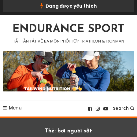
Skip
Đang được yêu thích
To
Content
ENDURANCE SPORT
TẤT TẦN TẬT VỀ BA MÔN PHỐI HỢP TRIATHLON & IRONMAN
Menu
Search
Thẻ:
bơi người sắt