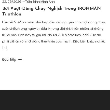
22/06/2026
Trần Đình Minh Anh
Bơi Vượt Dòng Chảy Nghịch Trong IRONMAN
Triathlon
Hầu hết VĐV ba môn phối hợp đều cầu nguyện cho một dòng chảy
xuôi chiều trong ngày thi đấu. Nhưng đôi khi, thiên nhiên lại không
ưu ái bạn. Gần đây tại giải IRONMAN 70.3 Morro Bay, các VĐV đã
phải vật lộn với một dòng thủy triều cực mạnh. Điều kiện khắc nghiệt
[…]
Tagged
Đọc tiếp
6D
Triathlon
,
bơi
2km
,
bơi
biển
khó
không
,
bơi