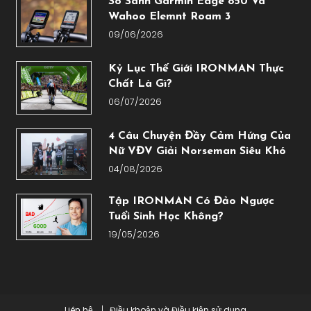
So Sánh Garmin Edge 850 Và
Wahoo Elemnt Roam 3
09/06/2026
Kỷ Lục Thế Giới IRONMAN Thực
Chất Là Gì?
06/07/2026
4 Câu Chuyện Đầy Cảm Hứng Của
Nữ VĐV Giải Norseman Siêu Khó
04/08/2026
Tập IRONMAN Có Đảo Ngược
Tuổi Sinh Học Không?
19/05/2026
Liên hệ
Điều khoản và Điều kiện sử dụng